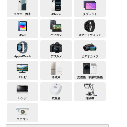
スマホ・携帯
iPhone
タブレット
iPad
パソコン
スマートウォッチ
AppleWatch
デジカメ
ビデオカメラ
テレビ
冷蔵庫
洗濯機・衣類乾燥機
レンジ
炊飯器
掃除機
エアコン