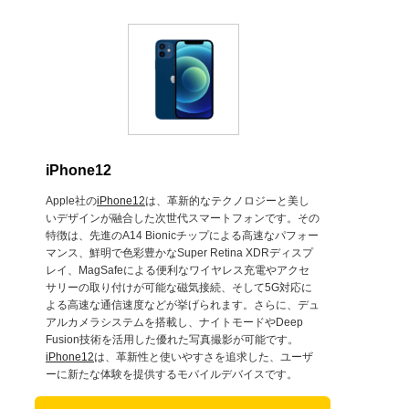
iPhone12
Apple社の
iPhone12
は、革新的なテクノロジーと美し
いデザインが融合した次世代スマートフォンです。その
特徴は、先進のA14 Bionicチップによる高速なパフォー
マンス、鮮明で色彩豊かなSuper Retina XDRディスプ
レイ、MagSafeによる便利なワイヤレス充電やアクセ
サリーの取り付けが可能な磁気接続、そして5G対応に
よる高速な通信速度などが挙げられます。さらに、デュ
アルカメラシステムを搭載し、ナイトモードやDeep
Fusion技術を活用した優れた写真撮影が可能です。
iPhone12
は、革新性と使いやすさを追求した、ユーザ
ーに新たな体験を提供するモバイルデバイスです。