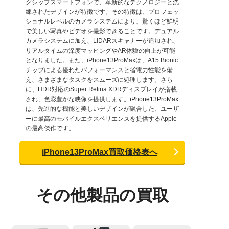
グシップスマートフォンで、革新的なテクノロジーと洗
練されたデザインが特徴です。その特徴は、プロフェッ
ショナルレベルのカメラシステムにより、驚くほど鮮明
で美しい写真やビデオを撮影できることです。デュアル
カメラシステムに加え、LiDARスキャナーが追加され、
リアルタイムの深度マッピングやAR体験の向上が可能
となりました。また、iPhone13ProMaxは、A15 Bionic
チップによる優れたパフォーマンスと省電力性能を備
え、さまざまなタスクをスムーズに処理します。さら
に、HDR対応のSuper Retina XDRディスプレイが搭載
され、色彩豊かな映像を提供します。
iPhone13ProMax
は、先進的な機能と美しいデザインが融合した、ユーザ
ーに最高のモバイルエクスペリエンスを提供するApple
の最高傑作です。
iPhone13ProMax買取価格表へ
その他製品の買取