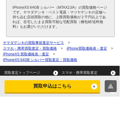
iPhoneXS 64GB シルバー（MTAX2J/A）の買取価格ページ
です。ヤマダデンキ・ベスト電器・マツヤデンキの店舗へ
持ち込む店頭買取の他に、上限買取価格が２千円以上であ
れば、在宅したまま買取可能な宅配買取（梱包材/送料無
料）もお選びいただけます。
ヤマダデンキの買取事前査定サービス
>
スマホ・携帯買取査定・買取価格
>
iPhone買取価格表・査定
>
iPhoneXS 買取価格表・査定
>
iPhoneXS 64GB シルバー買取査定・買取価格
買取査定トップページ
スマホ・携帯買取査定
タブレット買取査定
パソコン買取査定
買取申込はこちら
スマートウォッチ買取査定
デジカメ買取査定
ビデオカメラ買取査定
テレビ買取査定
洗濯機・衣類乾燥機買取査
冷蔵庫買取査定
定
レンジ買取査定
炊飯器買取査定