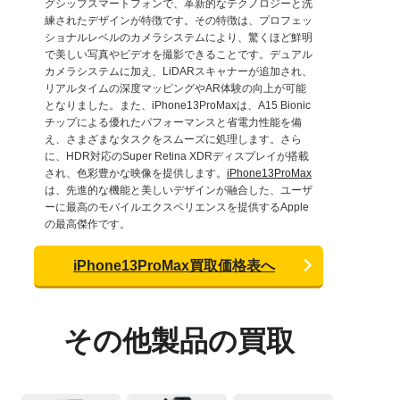
グシップスマートフォンで、革新的なテクノロジーと洗
練されたデザインが特徴です。その特徴は、プロフェッ
ショナルレベルのカメラシステムにより、驚くほど鮮明
で美しい写真やビデオを撮影できることです。デュアル
カメラシステムに加え、LiDARスキャナーが追加され、
リアルタイムの深度マッピングやAR体験の向上が可能
となりました。また、iPhone13ProMaxは、A15 Bionic
チップによる優れたパフォーマンスと省電力性能を備
え、さまざまなタスクをスムーズに処理します。さら
に、HDR対応のSuper Retina XDRディスプレイが搭載
され、色彩豊かな映像を提供します。
iPhone13ProMax
は、先進的な機能と美しいデザインが融合した、ユーザ
ーに最高のモバイルエクスペリエンスを提供するApple
の最高傑作です。
iPhone13ProMax買取価格表へ
その他製品の買取