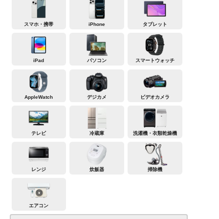
スマホ・携帯
iPhone
タブレット
iPad
パソコン
スマートウォッチ
AppleWatch
デジカメ
ビデオカメラ
テレビ
冷蔵庫
洗濯機・衣類乾燥機
レンジ
炊飯器
掃除機
エアコン