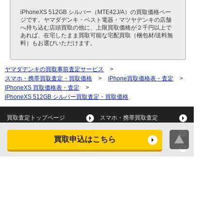
iPhoneXS 512GB シルバー（MTE42J/A）の買取価格ペー
ジです。ヤマダデンキ・ベスト電器・マツヤデンキの店舗
へ持ち込む店頭買取の他に、上限買取価格が２千円以上で
あれば、在宅したまま買取可能な宅配買取（梱包材/送料無
料）もお選びいただけます。
ヤマダデンキの買取事前査定サービス
>
スマホ・携帯買取査定・買取価格
>
iPhone買取価格表・査定
>
iPhoneXS 買取価格表・査定
>
iPhoneXS 512GB シルバー買取査定・買取価格
買取査定トップページ
スマホ・携帯買取査定
タブレット買取査定
パソコン買取査定
買取申込はこちら
スマートウォッチ買取査定
デジカメ買取査定
ビデオカメラ買取査定
テレビ買取査定
洗濯機・衣類乾燥機買取査
冷蔵庫買取査定
定
レンジ買取査定
炊飯器買取査定