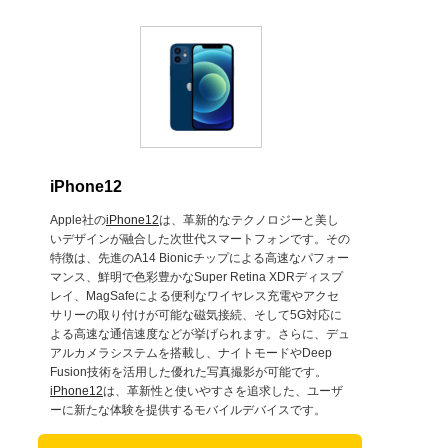
iPhone12
Apple社の
iPhone12
は、革新的なテクノロジーと美し
いデザインが融合した次世代スマートフォンです。その
特徴は、先進のA14 Bionicチップによる高速なパフォー
マンス、鮮明で色彩豊かなSuper Retina XDRディスプ
レイ、MagSafeによる便利なワイヤレス充電やアクセ
サリーの取り付けが可能な磁気接続、そして5G対応に
よる高速な通信速度などが挙げられます。さらに、デュ
アルカメラシステムを搭載し、ナイトモードやDeep
Fusion技術を活用した優れた写真撮影が可能です。
iPhone12
は、革新性と使いやすさを追求した、ユーザ
ーに新たな体験を提供するモバイルデバイスです。