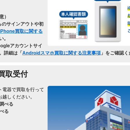
意）
dからのサインアウトや初
iPhone買取に関する
い。
oogleアカウントサイ
。詳細は「
Androidスマホ買取に関する注意事項
」をご確認く
買取受付
ト電器で買取を行って
お越しください。
調べる
べる