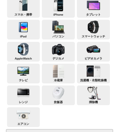
スマホ・携帯
iPhone
タブレット
iPad
パソコン
スマートウォッチ
AppleWatch
デジカメ
ビデオカメラ
テレビ
冷蔵庫
洗濯機・衣類乾燥機
レンジ
炊飯器
掃除機
エアコン