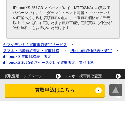
iPhoneXS 256GB スペースグレイ（MTE02J/A）の買取価
格ページです。ヤマダデンキ・ベスト電器・マツヤデンキ
の店舗へ持ち込む店頭買取の他に、上限買取価格が２千円
以上であれば、在宅したまま買取可能な宅配買取（梱包材/
送料無料）もお選びいただけます。
ヤマダデンキの買取事前査定サービス
>
スマホ・携帯買取査定・買取価格
>
iPhone買取価格表・査定
>
iPhoneXS 買取価格表・査定
>
iPhoneXS 256GB スペースグレイ買取査定・買取価格
買取査定トップページ
スマホ・携帯買取査定
タブレット買取査定
パソコン買取査定
買取申込はこちら
スマートウォッチ買取査定
デジカメ買取査定
ビデオカメラ買取査定
テレビ買取査定
洗濯機・衣類乾燥機買取査
冷蔵庫買取査定
定
レンジ買取査定
炊飯器買取査定