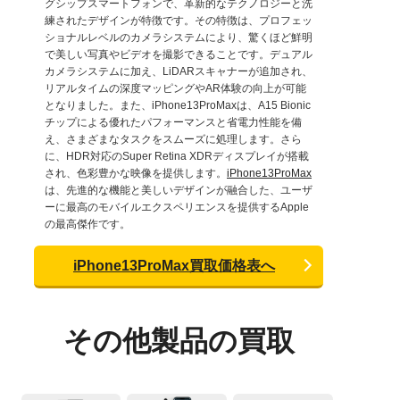
グシップスマートフォンで、革新的なテクノロジーと洗
練されたデザインが特徴です。その特徴は、プロフェッ
ショナルレベルのカメラシステムにより、驚くほど鮮明
で美しい写真やビデオを撮影できることです。デュアル
カメラシステムに加え、LiDARスキャナーが追加され、
リアルタイムの深度マッピングやAR体験の向上が可能
となりました。また、iPhone13ProMaxは、A15 Bionic
チップによる優れたパフォーマンスと省電力性能を備
え、さまざまなタスクをスムーズに処理します。さら
に、HDR対応のSuper Retina XDRディスプレイが搭載
され、色彩豊かな映像を提供します。
iPhone13ProMax
は、先進的な機能と美しいデザインが融合した、ユーザ
ーに最高のモバイルエクスペリエンスを提供するApple
の最高傑作です。
iPhone13ProMax買取価格表へ
その他製品の買取