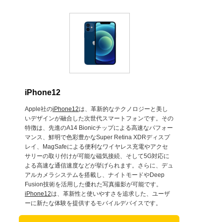
iPhone12
Apple社の
iPhone12
は、革新的なテクノロジーと美し
いデザインが融合した次世代スマートフォンです。その
特徴は、先進のA14 Bionicチップによる高速なパフォー
マンス、鮮明で色彩豊かなSuper Retina XDRディスプ
レイ、MagSafeによる便利なワイヤレス充電やアクセ
サリーの取り付けが可能な磁気接続、そして5G対応に
よる高速な通信速度などが挙げられます。さらに、デュ
アルカメラシステムを搭載し、ナイトモードやDeep
Fusion技術を活用した優れた写真撮影が可能です。
iPhone12
は、革新性と使いやすさを追求した、ユーザ
ーに新たな体験を提供するモバイルデバイスです。