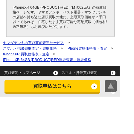
iPhoneXR 64GB (PRODUCT)RED（MT062J/A）の買取価
格ページです。ヤマダデンキ・ベスト電器・マツヤデンキ
の店舗へ持ち込む店頭買取の他に、上限買取価格が２千円
以上であれば、在宅したまま買取可能な宅配買取（梱包材/
送料無料）もお選びいただけます。
ヤマダデンキの買取事前査定サービス
>
スマホ・携帯買取査定・買取価格
>
iPhone買取価格表・査定
>
iPhoneXR 買取価格表・査定
>
iPhoneXR 64GB (PRODUCT)RED買取査定・買取価格
買取査定トップページ
スマホ・携帯買取査定
タブレット買取査定
パソコン買取査定
買取申込はこちら
スマートウォッチ買取査定
デジカメ買取査定
ビデオカメラ買取査定
テレビ買取査定
洗濯機・衣類乾燥機買取査
冷蔵庫買取査定
定
レンジ買取査定
炊飯器買取査定