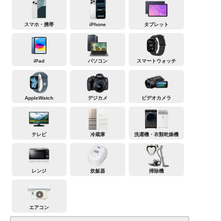
スマホ・携帯
iPhone
タブレット
iPad
パソコン
スマートウォッチ
AppleWatch
デジカメ
ビデオカメラ
テレビ
冷蔵庫
洗濯機・衣類乾燥機
レンジ
炊飯器
掃除機
エアコン