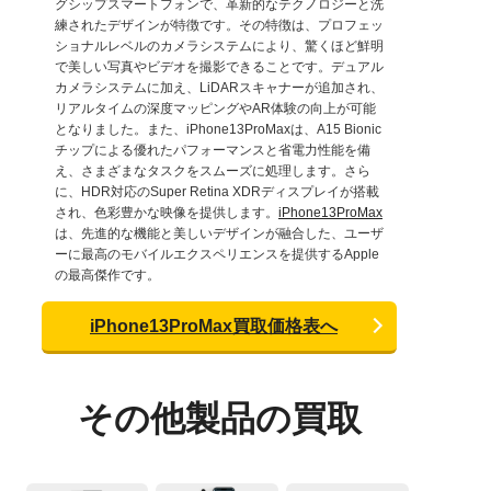
グシップスマートフォンで、革新的なテクノロジーと洗
練されたデザインが特徴です。その特徴は、プロフェッ
ショナルレベルのカメラシステムにより、驚くほど鮮明
で美しい写真やビデオを撮影できることです。デュアル
カメラシステムに加え、LiDARスキャナーが追加され、
リアルタイムの深度マッピングやAR体験の向上が可能
となりました。また、iPhone13ProMaxは、A15 Bionic
チップによる優れたパフォーマンスと省電力性能を備
え、さまざまなタスクをスムーズに処理します。さら
に、HDR対応のSuper Retina XDRディスプレイが搭載
され、色彩豊かな映像を提供します。
iPhone13ProMax
は、先進的な機能と美しいデザインが融合した、ユーザ
ーに最高のモバイルエクスペリエンスを提供するApple
の最高傑作です。
iPhone13ProMax買取価格表へ
その他製品の買取