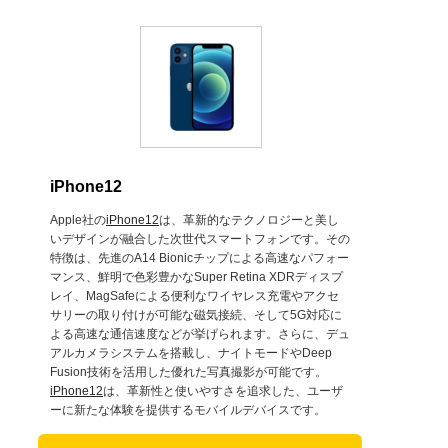
iPhone12
Apple社の
iPhone12
は、革新的なテクノロジーと美し
いデザインが融合した次世代スマートフォンです。その
特徴は、先進のA14 Bionicチップによる高速なパフォー
マンス、鮮明で色彩豊かなSuper Retina XDRディスプ
レイ、MagSafeによる便利なワイヤレス充電やアクセ
サリーの取り付けが可能な磁気接続、そして5G対応に
よる高速な通信速度などが挙げられます。さらに、デュ
アルカメラシステムを搭載し、ナイトモードやDeep
Fusion技術を活用した優れた写真撮影が可能です。
iPhone12
は、革新性と使いやすさを追求した、ユーザ
ーに新たな体験を提供するモバイルデバイスです。