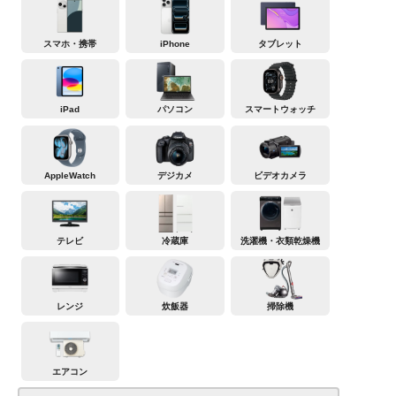
スマホ・携帯
iPhone
タブレット
iPad
パソコン
スマートウォッチ
AppleWatch
デジカメ
ビデオカメラ
テレビ
冷蔵庫
洗濯機・衣類乾燥機
レンジ
炊飯器
掃除機
エアコン