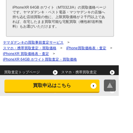
iPhoneXR 64GB ホワイト（MT032J/A）の買取価格ページ
です。ヤマダデンキ・ベスト電器・マツヤデンキの店舗へ
持ち込む店頭買取の他に、上限買取価格が２千円以上であ
れば、在宅したまま買取可能な宅配買取（梱包材/送料無
料）もお選びいただけます。
ヤマダデンキの買取事前査定サービス
>
スマホ・携帯買取査定・買取価格
>
iPhone買取価格表・査定
>
iPhoneXR 買取価格表・査定
>
iPhoneXR 64GB ホワイト買取査定・買取価格
買取査定トップページ
スマホ・携帯買取査定
タブレット買取査定
パソコン買取査定
買取申込はこちら
スマートウォッチ買取査定
デジカメ買取査定
ビデオカメラ買取査定
テレビ買取査定
洗濯機・衣類乾燥機買取査
冷蔵庫買取査定
定
レンジ買取査定
炊飯器買取査定