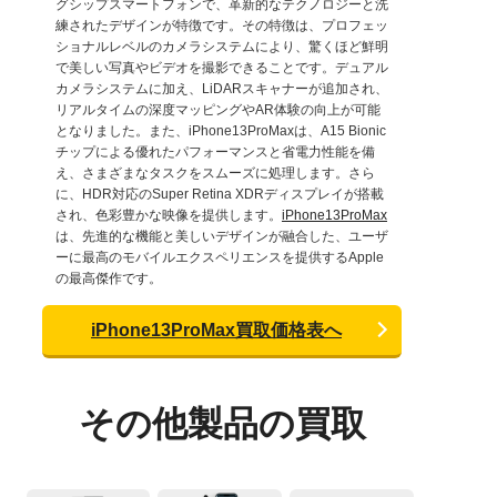
グシップスマートフォンで、革新的なテクノロジーと洗
練されたデザインが特徴です。その特徴は、プロフェッ
ショナルレベルのカメラシステムにより、驚くほど鮮明
で美しい写真やビデオを撮影できることです。デュアル
カメラシステムに加え、LiDARスキャナーが追加され、
リアルタイムの深度マッピングやAR体験の向上が可能
となりました。また、iPhone13ProMaxは、A15 Bionic
チップによる優れたパフォーマンスと省電力性能を備
え、さまざまなタスクをスムーズに処理します。さら
に、HDR対応のSuper Retina XDRディスプレイが搭載
され、色彩豊かな映像を提供します。
iPhone13ProMax
は、先進的な機能と美しいデザインが融合した、ユーザ
ーに最高のモバイルエクスペリエンスを提供するApple
の最高傑作です。
iPhone13ProMax買取価格表へ
その他製品の買取