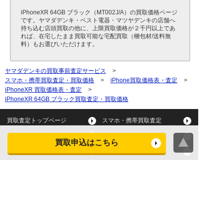
iPhoneXR 64GB ブラック（MT002J/A）の買取価格ページ
です。ヤマダデンキ・ベスト電器・マツヤデンキの店舗へ
持ち込む店頭買取の他に、上限買取価格が２千円以上であ
れば、在宅したまま買取可能な宅配買取（梱包材/送料無
料）もお選びいただけます。
ヤマダデンキの買取事前査定サービス
>
スマホ・携帯買取査定・買取価格
>
iPhone買取価格表・査定
>
iPhoneXR 買取価格表・査定
>
iPhoneXR 64GB ブラック買取査定・買取価格
買取査定トップページ
スマホ・携帯買取査定
タブレット買取査定
パソコン買取査定
買取申込はこちら
スマートウォッチ買取査定
デジカメ買取査定
ビデオカメラ買取査定
テレビ買取査定
洗濯機・衣類乾燥機買取査
冷蔵庫買取査定
定
レンジ買取査定
炊飯器買取査定