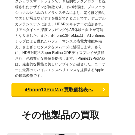
グシップスマートフォンで、革新的なテクノロジーと洗
練されたデザインが特徴です。その特徴は、プロフェッ
ショナルレベルのカメラシステムにより、驚くほど鮮明
で美しい写真やビデオを撮影できることです。デュアル
カメラシステムに加え、LiDARスキャナーが追加され、
リアルタイムの深度マッピングやAR体験の向上が可能
となりました。また、iPhone13ProMaxは、A15 Bionic
チップによる優れたパフォーマンスと省電力性能を備
え、さまざまなタスクをスムーズに処理します。さら
に、HDR対応のSuper Retina XDRディスプレイが搭載
され、色彩豊かな映像を提供します。
iPhone13ProMax
は、先進的な機能と美しいデザインが融合した、ユーザ
ーに最高のモバイルエクスペリエンスを提供するApple
の最高傑作です。
iPhone13ProMax買取価格表へ
その他製品の買取