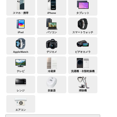
スマホ・携帯
iPhone
タブレット
iPad
パソコン
スマートウォッチ
AppleWatch
デジカメ
ビデオカメラ
テレビ
冷蔵庫
洗濯機・衣類乾燥機
レンジ
炊飯器
掃除機
エアコン