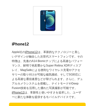
iPhone12
Apple社の
iPhone12
は、革新的なテクノロジーと美し
いデザインが融合した次世代スマートフォンです。その
特徴は、先進のA14 Bionicチップによる高速なパフォー
マンス、鮮明で色彩豊かなSuper Retina XDRディスプ
レイ、MagSafeによる便利なワイヤレス充電やアクセ
サリーの取り付けが可能な磁気接続、そして5G対応に
よる高速な通信速度などが挙げられます。さらに、デュ
アルカメラシステムを搭載し、ナイトモードやDeep
Fusion技術を活用した優れた写真撮影が可能です。
iPhone12
は、革新性と使いやすさを追求した、ユーザ
ーに新たな体験を提供するモバイルデバイスです。