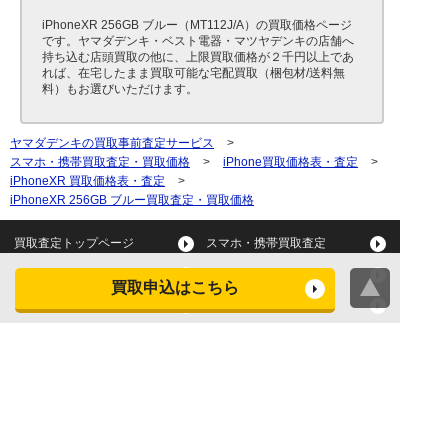
iPhoneXR 256GB ブルー（MT112J/A）の買取価格ページ
です。ヤマダデンキ・ベスト電器・マツヤデンキの店舗へ
持ち込む店頭買取の他に、上限買取価格が２千円以上であ
れば、在宅したまま買取可能な宅配買取（梱包材/送料無
料）もお選びいただけます。
ヤマダデンキの買取事前査定サービス
>
スマホ・携帯買取査定・買取価格
>
iPhone買取価格表・査定
>
iPhoneXR 買取価格表・査定
>
iPhoneXR 256GB ブルー買取査定・買取価格
買取査定トップページ
スマホ・携帯買取査定
タブレット買取査定
パソコン買取査定
買取申込はこちら
スマートウォッチ買取査定
デジカメ買取査定
ビデオカメラ買取査定
テレビ買取査定
洗濯機・衣類乾燥機買取査
冷蔵庫買取査定
定
レンジ買取査定
炊飯器買取査定