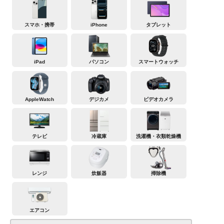
スマホ・携帯
iPhone
タブレット
iPad
パソコン
スマートウォッチ
AppleWatch
デジカメ
ビデオカメラ
テレビ
冷蔵庫
洗濯機・衣類乾燥機
レンジ
炊飯器
掃除機
エアコン