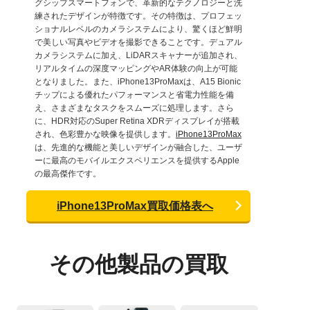
グシップスマートフォンで、革新的なテクノロジーと洗
練されたデザインが特徴です。その特徴は、プロフェッ
ショナルレベルのカメラシステムにより、驚くほど鮮明
で美しい写真やビデオを撮影できることです。デュアル
カメラシステムに加え、LiDARスキャナーが追加され、
リアルタイムの深度マッピングやAR体験の向上が可能
となりました。また、iPhone13ProMaxは、A15 Bionic
チップによる優れたパフォーマンスと省電力性能を備
え、さまざまなタスクをスムーズに処理します。さら
に、HDR対応のSuper Retina XDRディスプレイが搭載
され、色彩豊かな映像を提供します。
iPhone13ProMax
は、先進的な機能と美しいデザインが融合した、ユーザ
ーに最高のモバイルエクスペリエンスを提供するApple
の最高傑作です。
iPhone13ProMax買取価格表へ
その他製品の買取