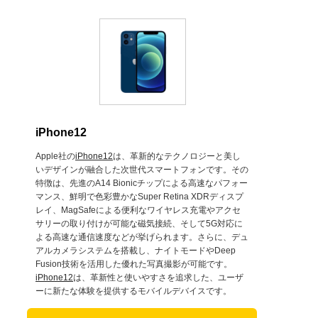
iPhone12
Apple社の
iPhone12
は、革新的なテクノロジーと美し
いデザインが融合した次世代スマートフォンです。その
特徴は、先進のA14 Bionicチップによる高速なパフォー
マンス、鮮明で色彩豊かなSuper Retina XDRディスプ
レイ、MagSafeによる便利なワイヤレス充電やアクセ
サリーの取り付けが可能な磁気接続、そして5G対応に
よる高速な通信速度などが挙げられます。さらに、デュ
アルカメラシステムを搭載し、ナイトモードやDeep
Fusion技術を活用した優れた写真撮影が可能です。
iPhone12
は、革新性と使いやすさを追求した、ユーザ
ーに新たな体験を提供するモバイルデバイスです。