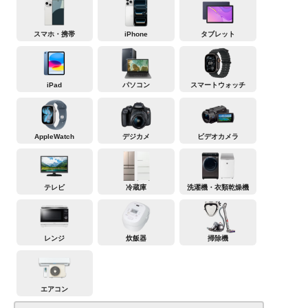
スマホ・携帯
iPhone
タブレット
iPad
パソコン
スマートウォッチ
AppleWatch
デジカメ
ビデオカメラ
テレビ
冷蔵庫
洗濯機・衣類乾燥機
レンジ
炊飯器
掃除機
エアコン