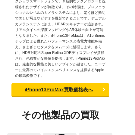
グシップスマートフォンで、革新的なテクノロジーと洗
練されたデザインが特徴です。その特徴は、プロフェッ
ショナルレベルのカメラシステムにより、驚くほど鮮明
で美しい写真やビデオを撮影できることです。デュアル
カメラシステムに加え、LiDARスキャナーが追加され、
リアルタイムの深度マッピングやAR体験の向上が可能
となりました。また、iPhone13ProMaxは、A15 Bionic
チップによる優れたパフォーマンスと省電力性能を備
え、さまざまなタスクをスムーズに処理します。さら
に、HDR対応のSuper Retina XDRディスプレイが搭載
され、色彩豊かな映像を提供します。
iPhone13ProMax
は、先進的な機能と美しいデザインが融合した、ユーザ
ーに最高のモバイルエクスペリエンスを提供するApple
の最高傑作です。
iPhone13ProMax買取価格表へ
その他製品の買取