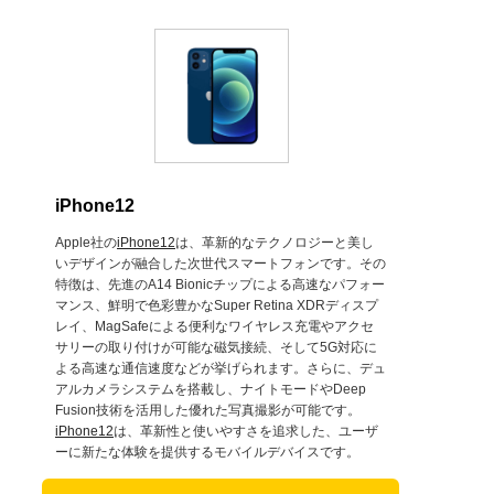
iPhone12
Apple社の
iPhone12
は、革新的なテクノロジーと美し
いデザインが融合した次世代スマートフォンです。その
特徴は、先進のA14 Bionicチップによる高速なパフォー
マンス、鮮明で色彩豊かなSuper Retina XDRディスプ
レイ、MagSafeによる便利なワイヤレス充電やアクセ
サリーの取り付けが可能な磁気接続、そして5G対応に
よる高速な通信速度などが挙げられます。さらに、デュ
アルカメラシステムを搭載し、ナイトモードやDeep
Fusion技術を活用した優れた写真撮影が可能です。
iPhone12
は、革新性と使いやすさを追求した、ユーザ
ーに新たな体験を提供するモバイルデバイスです。