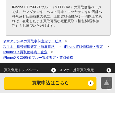
iPhoneXR 256GB ブルー（MT112J/A）の買取価格ページ
です。ヤマダデンキ・ベスト電器・マツヤデンキの店舗へ
持ち込む店頭買取の他に、上限買取価格が２千円以上であ
れば、在宅したまま買取可能な宅配買取（梱包材/送料無
料）もお選びいただけます。
ヤマダデンキの買取事前査定サービス
>
スマホ・携帯買取査定・買取価格
>
iPhone買取価格表・査定
>
iPhoneXR 買取価格表・査定
>
iPhoneXR 256GB ブルー買取査定・買取価格
買取査定トップページ
スマホ・携帯買取査定
タブレット買取査定
パソコン買取査定
買取申込はこちら
スマートウォッチ買取査定
デジカメ買取査定
ビデオカメラ買取査定
テレビ買取査定
洗濯機・衣類乾燥機買取査
冷蔵庫買取査定
定
レンジ買取査定
炊飯器買取査定