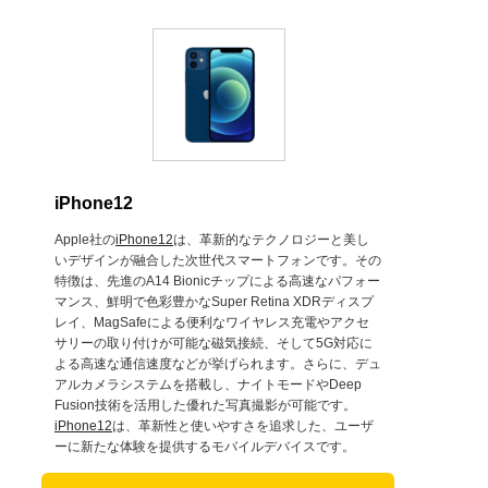
iPhone12
Apple社の
iPhone12
は、革新的なテクノロジーと美し
いデザインが融合した次世代スマートフォンです。その
特徴は、先進のA14 Bionicチップによる高速なパフォー
マンス、鮮明で色彩豊かなSuper Retina XDRディスプ
レイ、MagSafeによる便利なワイヤレス充電やアクセ
サリーの取り付けが可能な磁気接続、そして5G対応に
よる高速な通信速度などが挙げられます。さらに、デュ
アルカメラシステムを搭載し、ナイトモードやDeep
Fusion技術を活用した優れた写真撮影が可能です。
iPhone12
は、革新性と使いやすさを追求した、ユーザ
ーに新たな体験を提供するモバイルデバイスです。