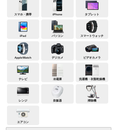
スマホ・携帯
iPhone
タブレット
iPad
パソコン
スマートウォッチ
AppleWatch
デジカメ
ビデオカメラ
テレビ
冷蔵庫
洗濯機・衣類乾燥機
レンジ
炊飯器
掃除機
エアコン