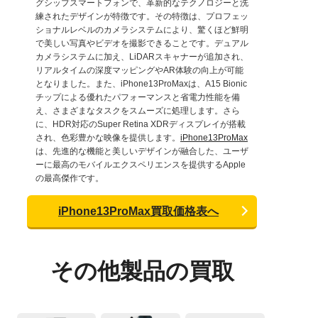
グシップスマートフォンで、革新的なテクノロジーと洗
練されたデザインが特徴です。その特徴は、プロフェッ
ショナルレベルのカメラシステムにより、驚くほど鮮明
で美しい写真やビデオを撮影できることです。デュアル
カメラシステムに加え、LiDARスキャナーが追加され、
リアルタイムの深度マッピングやAR体験の向上が可能
となりました。また、iPhone13ProMaxは、A15 Bionic
チップによる優れたパフォーマンスと省電力性能を備
え、さまざまなタスクをスムーズに処理します。さら
に、HDR対応のSuper Retina XDRディスプレイが搭載
され、色彩豊かな映像を提供します。
iPhone13ProMax
は、先進的な機能と美しいデザインが融合した、ユーザ
ーに最高のモバイルエクスペリエンスを提供するApple
の最高傑作です。
iPhone13ProMax買取価格表へ
その他製品の買取