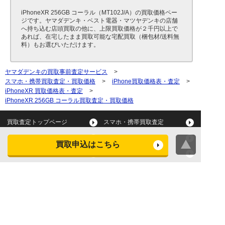
iPhoneXR 256GB コーラル（MT102J/A）の買取価格ペー
ジです。ヤマダデンキ・ベスト電器・マツヤデンキの店舗
へ持ち込む店頭買取の他に、上限買取価格が２千円以上で
あれば、在宅したまま買取可能な宅配買取（梱包材/送料無
料）もお選びいただけます。
ヤマダデンキの買取事前査定サービス
>
スマホ・携帯買取査定・買取価格
>
iPhone買取価格表・査定
>
iPhoneXR 買取価格表・査定
>
iPhoneXR 256GB コーラル買取査定・買取価格
買取査定トップページ
スマホ・携帯買取査定
タブレット買取査定
パソコン買取査定
買取申込はこちら
スマートウォッチ買取査定
デジカメ買取査定
ビデオカメラ買取査定
テレビ買取査定
洗濯機・衣類乾燥機買取査
冷蔵庫買取査定
定
レンジ買取査定
炊飯器買取査定