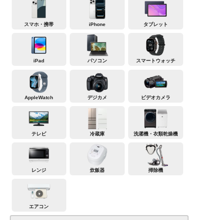
スマホ・携帯
iPhone
タブレット
iPad
パソコン
スマートウォッチ
AppleWatch
デジカメ
ビデオカメラ
テレビ
冷蔵庫
洗濯機・衣類乾燥機
レンジ
炊飯器
掃除機
エアコン