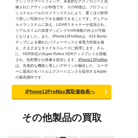
グシップスマートフォンで、革新的なテクノロジーと洗
練されたデザインが特徴です。その特徴は、プロフェッ
ショナルレベルのカメラシステムにより、驚くほど鮮明
で美しい写真やビデオを撮影できることです。デュアル
カメラシステムに加え、LiDARスキャナーが追加され、
リアルタイムの深度マッピングやAR体験の向上が可能
となりました。また、iPhone13ProMaxは、A15 Bionic
チップによる優れたパフォーマンスと省電力性能を備
え、さまざまなタスクをスムーズに処理します。さら
に、HDR対応のSuper Retina XDRディスプレイが搭載
され、色彩豊かな映像を提供します。
iPhone13ProMax
は、先進的な機能と美しいデザインが融合した、ユーザ
ーに最高のモバイルエクスペリエンスを提供するApple
の最高傑作です。
iPhone13ProMax買取価格表へ
その他製品の買取