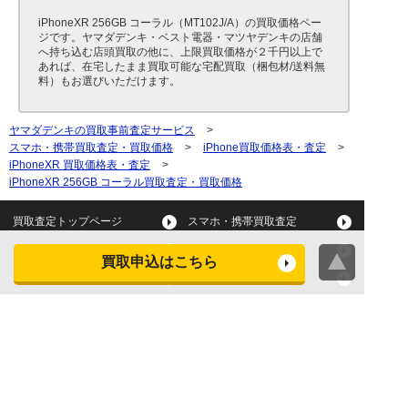
iPhoneXR 256GB コーラル（MT102J/A）の買取価格ペー
ジです。ヤマダデンキ・ベスト電器・マツヤデンキの店舗
へ持ち込む店頭買取の他に、上限買取価格が２千円以上で
あれば、在宅したまま買取可能な宅配買取（梱包材/送料無
料）もお選びいただけます。
ヤマダデンキの買取事前査定サービス
>
スマホ・携帯買取査定・買取価格
>
iPhone買取価格表・査定
>
iPhoneXR 買取価格表・査定
>
iPhoneXR 256GB コーラル買取査定・買取価格
買取査定トップページ
スマホ・携帯買取査定
タブレット買取査定
パソコン買取査定
買取申込はこちら
スマートウォッチ買取査定
デジカメ買取査定
ビデオカメラ買取査定
テレビ買取査定
洗濯機・衣類乾燥機買取査
冷蔵庫買取査定
定
レンジ買取査定
炊飯器買取査定