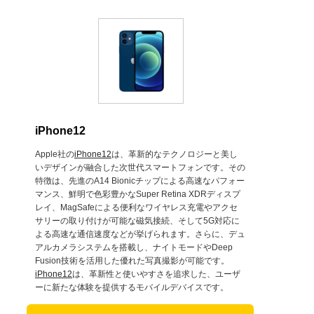
iPhone12
Apple社の
iPhone12
は、革新的なテクノロジーと美し
いデザインが融合した次世代スマートフォンです。その
特徴は、先進のA14 Bionicチップによる高速なパフォー
マンス、鮮明で色彩豊かなSuper Retina XDRディスプ
レイ、MagSafeによる便利なワイヤレス充電やアクセ
サリーの取り付けが可能な磁気接続、そして5G対応に
よる高速な通信速度などが挙げられます。さらに、デュ
アルカメラシステムを搭載し、ナイトモードやDeep
Fusion技術を活用した優れた写真撮影が可能です。
iPhone12
は、革新性と使いやすさを追求した、ユーザ
ーに新たな体験を提供するモバイルデバイスです。