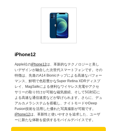
iPhone12
Apple社の
iPhone12
は、革新的なテクノロジーと美し
いデザインが融合した次世代スマートフォンです。その
特徴は、先進のA14 Bionicチップによる高速なパフォー
マンス、鮮明で色彩豊かなSuper Retina XDRディスプ
レイ、MagSafeによる便利なワイヤレス充電やアクセ
サリーの取り付けが可能な磁気接続、そして5G対応に
よる高速な通信速度などが挙げられます。さらに、デュ
アルカメラシステムを搭載し、ナイトモードやDeep
Fusion技術を活用した優れた写真撮影が可能です。
iPhone12
は、革新性と使いやすさを追求した、ユーザ
ーに新たな体験を提供するモバイルデバイスです。