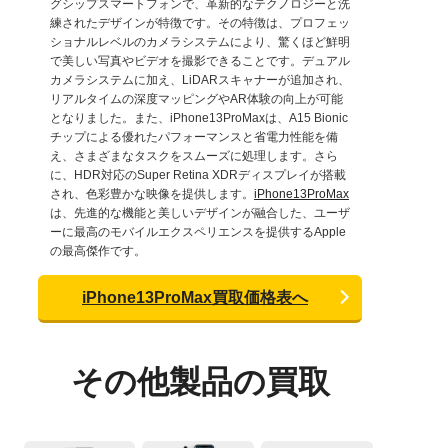
グシップスマートフォンで、革新的なテクノロジーと洗
練されたデザインが特徴です。その特徴は、プロフェッ
ショナルレベルのカメラシステムにより、驚くほど鮮明
で美しい写真やビデオを撮影できることです。デュアル
カメラシステムに加え、LiDARスキャナーが追加され、
リアルタイムの深度マッピングやAR体験の向上が可能
となりました。また、iPhone13ProMaxは、A15 Bionic
チップによる優れたパフォーマンスと省電力性能を備
え、さまざまなタスクをスムーズに処理します。さら
に、HDR対応のSuper Retina XDRディスプレイが搭載
され、色彩豊かな映像を提供します。
iPhone13ProMax
は、先進的な機能と美しいデザインが融合した、ユーザ
ーに最高のモバイルエクスペリエンスを提供するApple
の最高傑作です。
iPhone13ProMax買取価格表へ
その他製品の買取