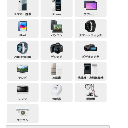
スマホ・携帯
iPhone
タブレット
iPad
パソコン
スマートウォッチ
AppleWatch
デジカメ
ビデオカメラ
テレビ
冷蔵庫
洗濯機・衣類乾燥機
レンジ
炊飯器
掃除機
エアコン