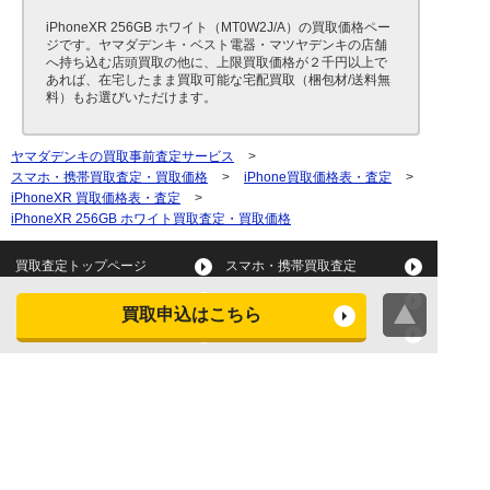
iPhoneXR 256GB ホワイト（MT0W2J/A）の買取価格ペー
ジです。ヤマダデンキ・ベスト電器・マツヤデンキの店舗
へ持ち込む店頭買取の他に、上限買取価格が２千円以上で
あれば、在宅したまま買取可能な宅配買取（梱包材/送料無
料）もお選びいただけます。
ヤマダデンキの買取事前査定サービス
>
スマホ・携帯買取査定・買取価格
>
iPhone買取価格表・査定
>
iPhoneXR 買取価格表・査定
>
iPhoneXR 256GB ホワイト買取査定・買取価格
買取査定トップページ
スマホ・携帯買取査定
タブレット買取査定
パソコン買取査定
買取申込はこちら
スマートウォッチ買取査定
デジカメ買取査定
ビデオカメラ買取査定
テレビ買取査定
洗濯機・衣類乾燥機買取査
冷蔵庫買取査定
定
レンジ買取査定
炊飯器買取査定