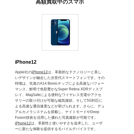
高額買取中のスマホ
iPhone12
Apple社の
iPhone12
は、革新的なテクノロジーと美し
いデザインが融合した次世代スマートフォンです。その
特徴は、先進のA14 Bionicチップによる高速なパフォー
マンス、鮮明で色彩豊かなSuper Retina XDRディスプ
レイ、MagSafeによる便利なワイヤレス充電やアクセ
サリーの取り付けが可能な磁気接続、そして5G対応に
よる高速な通信速度などが挙げられます。さらに、デュ
アルカメラシステムを搭載し、ナイトモードやDeep
Fusion技術を活用した優れた写真撮影が可能です。
iPhone12
は、革新性と使いやすさを追求した、ユーザ
ーに新たな体験を提供するモバイルデバイスです。