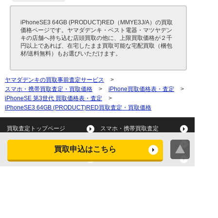
iPhoneSE3 64GB (PRODUCT)RED（MMYE3J/A）の買取
価格ページです。ヤマダデンキ・ベスト電器・マツヤデン
キの店舗へ持ち込む店頭買取の他に、上限買取価格が２千
円以上であれば、在宅したまま買取可能な宅配買取（梱包
材/送料無料）もお選びいただけます。
ヤマダデンキの買取事前査定サービス
>
スマホ・携帯買取査定・買取価格
>
iPhone買取価格表・査定
>
iPhoneSE 第3世代 買取価格表・査定
>
iPhoneSE3 64GB (PRODUCT)RED買取査定・買取価格
買取査定トップページ
スマホ・携帯買取査定
タブレット買取査定
パソコン買取査定
買取申込はこちら
スマートウォッチ買取査定
デジカメ買取査定
ビデオカメラ買取査定
テレビ買取査定
洗濯機・衣類乾燥機買取査
冷蔵庫買取査定
定
レンジ買取査定
炊飯器買取査定