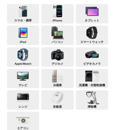
スマホ・携帯
iPhone
タブレット
iPad
パソコン
スマートウォッチ
AppleWatch
デジカメ
ビデオカメラ
テレビ
冷蔵庫
洗濯機・衣類乾燥機
レンジ
炊飯器
掃除機
エアコン