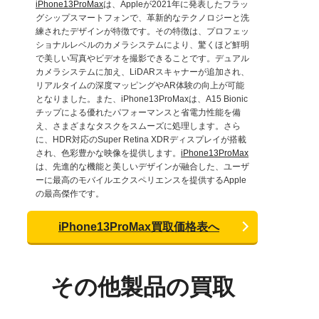
iPhone13ProMax
は、Appleが2021年に発表したフラッ
グシップスマートフォンで、革新的なテクノロジーと洗
練されたデザインが特徴です。その特徴は、プロフェッ
ショナルレベルのカメラシステムにより、驚くほど鮮明
で美しい写真やビデオを撮影できることです。デュアル
カメラシステムに加え、LiDARスキャナーが追加され、
リアルタイムの深度マッピングやAR体験の向上が可能
となりました。また、iPhone13ProMaxは、A15 Bionic
チップによる優れたパフォーマンスと省電力性能を備
え、さまざまなタスクをスムーズに処理します。さら
に、HDR対応のSuper Retina XDRディスプレイが搭載
され、色彩豊かな映像を提供します。
iPhone13ProMax
は、先進的な機能と美しいデザインが融合した、ユーザ
ーに最高のモバイルエクスペリエンスを提供するApple
の最高傑作です。
iPhone13ProMax買取価格表へ
その他製品の買取