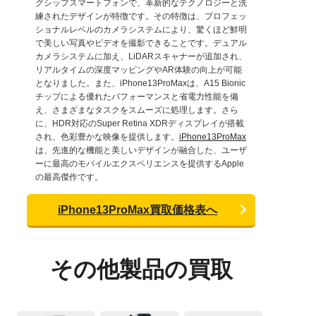
グシップスマートフォンで、革新的なテクノロジーと洗
練されたデザインが特徴です。その特徴は、プロフェッ
ショナルレベルのカメラシステムにより、驚くほど鮮明
で美しい写真やビデオを撮影できることです。デュアル
カメラシステムに加え、LiDARスキャナーが追加され、
リアルタイムの深度マッピングやAR体験の向上が可能
となりました。また、iPhone13ProMaxは、A15 Bionic
チップによる優れたパフォーマンスと省電力性能を備
え、さまざまなタスクをスムーズに処理します。さら
に、HDR対応のSuper Retina XDRディスプレイが搭載
され、色彩豊かな映像を提供します。
iPhone13ProMax
は、先進的な機能と美しいデザインが融合した、ユーザ
ーに最高のモバイルエクスペリエンスを提供するApple
の最高傑作です。
iPhone13ProMax買取価格表へ
その他製品の買取