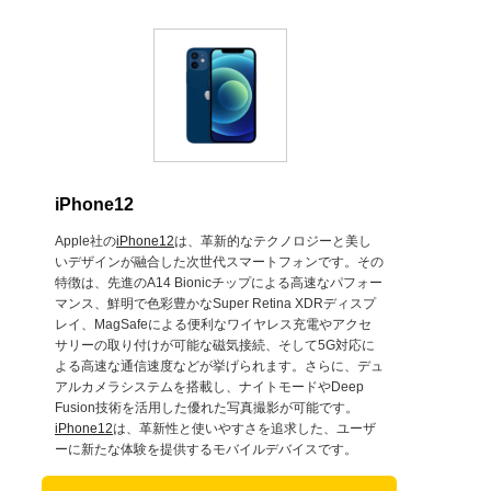
iPhone12
Apple社の
iPhone12
は、革新的なテクノロジーと美し
いデザインが融合した次世代スマートフォンです。その
特徴は、先進のA14 Bionicチップによる高速なパフォー
マンス、鮮明で色彩豊かなSuper Retina XDRディスプ
レイ、MagSafeによる便利なワイヤレス充電やアクセ
サリーの取り付けが可能な磁気接続、そして5G対応に
よる高速な通信速度などが挙げられます。さらに、デュ
アルカメラシステムを搭載し、ナイトモードやDeep
Fusion技術を活用した優れた写真撮影が可能です。
iPhone12
は、革新性と使いやすさを追求した、ユーザ
ーに新たな体験を提供するモバイルデバイスです。