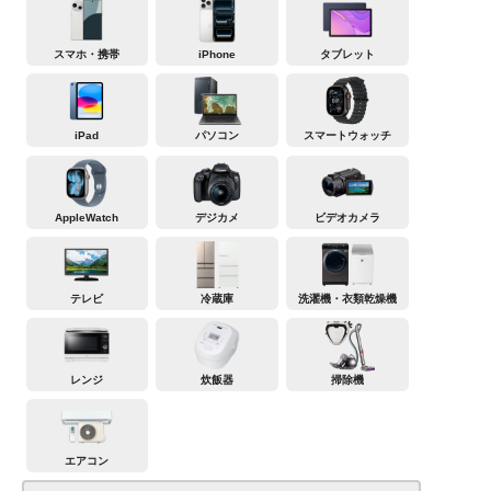
スマホ・携帯
iPhone
タブレット
iPad
パソコン
スマートウォッチ
AppleWatch
デジカメ
ビデオカメラ
テレビ
冷蔵庫
洗濯機・衣類乾燥機
レンジ
炊飯器
掃除機
エアコン