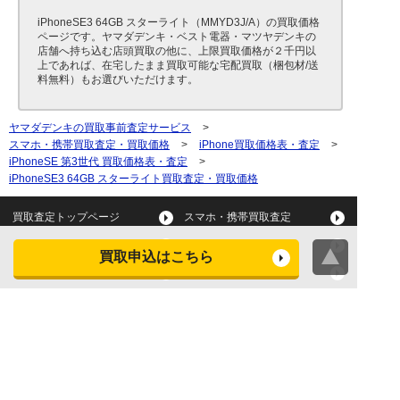
iPhoneSE3 64GB スターライト（MMYD3J/A）の買取価格
ページです。ヤマダデンキ・ベスト電器・マツヤデンキの
店舗へ持ち込む店頭買取の他に、上限買取価格が２千円以
上であれば、在宅したまま買取可能な宅配買取（梱包材/送
料無料）もお選びいただけます。
ヤマダデンキの買取事前査定サービス
>
スマホ・携帯買取査定・買取価格
>
iPhone買取価格表・査定
>
iPhoneSE 第3世代 買取価格表・査定
>
iPhoneSE3 64GB スターライト買取査定・買取価格
買取査定トップページ
スマホ・携帯買取査定
タブレット買取査定
パソコン買取査定
買取申込はこちら
スマートウォッチ買取査定
デジカメ買取査定
ビデオカメラ買取査定
テレビ買取査定
洗濯機・衣類乾燥機買取査
冷蔵庫買取査定
定
レンジ買取査定
炊飯器買取査定