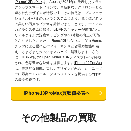
iPhone13ProMax
は、Appleが2021年に発表したフラッ
グシップスマートフォンで、革新的なテクノロジーと洗
練されたデザインが特徴です。その特徴は、プロフェッ
ショナルレベルのカメラシステムにより、驚くほど鮮明
で美しい写真やビデオを撮影できることです。デュアル
カメラシステムに加え、LiDARスキャナーが追加され、
リアルタイムの深度マッピングやAR体験の向上が可能
となりました。また、iPhone13ProMaxは、A15 Bionic
チップによる優れたパフォーマンスと省電力性能を備
え、さまざまなタスクをスムーズに処理します。さら
に、HDR対応のSuper Retina XDRディスプレイが搭載
され、色彩豊かな映像を提供します。
iPhone13ProMax
は、先進的な機能と美しいデザインが融合した、ユーザ
ーに最高のモバイルエクスペリエンスを提供するApple
の最高傑作です。
iPhone13ProMax買取価格表へ
その他製品の買取