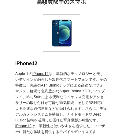
高額買取中のスマホ
iPhone12
Apple社の
iPhone12
は、革新的なテクノロジーと美し
いデザインが融合した次世代スマートフォンです。その
特徴は、先進のA14 Bionicチップによる高速なパフォー
マンス、鮮明で色彩豊かなSuper Retina XDRディスプ
レイ、MagSafeによる便利なワイヤレス充電やアクセ
サリーの取り付けが可能な磁気接続、そして5G対応に
よる高速な通信速度などが挙げられます。さらに、デュ
アルカメラシステムを搭載し、ナイトモードやDeep
Fusion技術を活用した優れた写真撮影が可能です。
iPhone12
は、革新性と使いやすさを追求した、ユーザ
ーに新たな体験を提供するモバイルデバイスです。