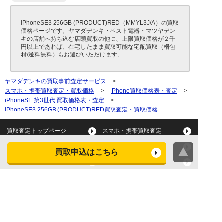
iPhoneSE3 256GB (PRODUCT)RED（MMYL3J/A）の買取
価格ページです。ヤマダデンキ・ベスト電器・マツヤデン
キの店舗へ持ち込む店頭買取の他に、上限買取価格が２千
円以上であれば、在宅したまま買取可能な宅配買取（梱包
材/送料無料）もお選びいただけます。
ヤマダデンキの買取事前査定サービス
>
スマホ・携帯買取査定・買取価格
>
iPhone買取価格表・査定
>
iPhoneSE 第3世代 買取価格表・査定
>
iPhoneSE3 256GB (PRODUCT)RED買取査定・買取価格
買取査定トップページ
スマホ・携帯買取査定
タブレット買取査定
パソコン買取査定
買取申込はこちら
スマートウォッチ買取査定
デジカメ買取査定
ビデオカメラ買取査定
テレビ買取査定
洗濯機・衣類乾燥機買取査
冷蔵庫買取査定
定
レンジ買取査定
炊飯器買取査定