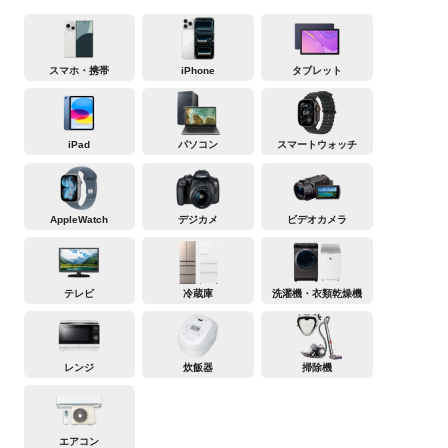
スマホ・携帯
iPhone
タブレット
iPad
パソコン
スマートウォッチ
AppleWatch
デジカメ
ビデオカメラ
テレビ
冷蔵庫
洗濯機・衣類乾燥機
レンジ
炊飯器
掃除機
エアコン