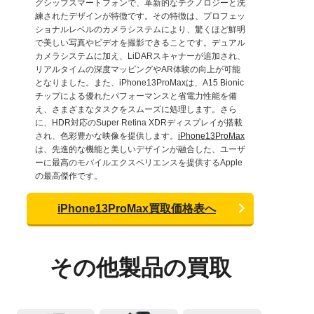
グシップスマートフォンで、革新的なテクノロジーと洗
練されたデザインが特徴です。その特徴は、プロフェッ
ショナルレベルのカメラシステムにより、驚くほど鮮明
で美しい写真やビデオを撮影できることです。デュアル
カメラシステムに加え、LiDARスキャナーが追加され、
リアルタイムの深度マッピングやAR体験の向上が可能
となりました。また、iPhone13ProMaxは、A15 Bionic
チップによる優れたパフォーマンスと省電力性能を備
え、さまざまなタスクをスムーズに処理します。さら
に、HDR対応のSuper Retina XDRディスプレイが搭載
され、色彩豊かな映像を提供します。
iPhone13ProMax
は、先進的な機能と美しいデザインが融合した、ユーザ
ーに最高のモバイルエクスペリエンスを提供するApple
の最高傑作です。
iPhone13ProMax買取価格表へ
その他製品の買取