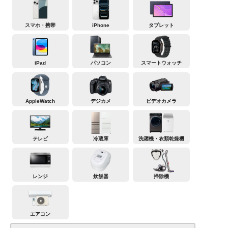
スマホ・携帯
iPhone
タブレット
iPad
パソコン
スマートウォッチ
AppleWatch
デジカメ
ビデオカメラ
テレビ
冷蔵庫
洗濯機・衣類乾燥機
レンジ
炊飯器
掃除機
エアコン