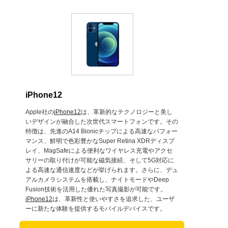
iPhone12
Apple社の
iPhone12
は、革新的なテクノロジーと美し
いデザインが融合した次世代スマートフォンです。その
特徴は、先進のA14 Bionicチップによる高速なパフォー
マンス、鮮明で色彩豊かなSuper Retina XDRディスプ
レイ、MagSafeによる便利なワイヤレス充電やアクセ
サリーの取り付けが可能な磁気接続、そして5G対応に
よる高速な通信速度などが挙げられます。さらに、デュ
アルカメラシステムを搭載し、ナイトモードやDeep
Fusion技術を活用した優れた写真撮影が可能です。
iPhone12
は、革新性と使いやすさを追求した、ユーザ
ーに新たな体験を提供するモバイルデバイスです。