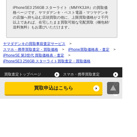
iPhoneSE3 256GB スターライト（MMYK3J/A）の買取価
格ページです。ヤマダデンキ・ベスト電器・マツヤデンキ
の店舗へ持ち込む店頭買取の他に、上限買取価格が２千円
以上であれば、在宅したまま買取可能な宅配買取（梱包材/
送料無料）もお選びいただけます。
ヤマダデンキの買取事前査定サービス
>
スマホ・携帯買取査定・買取価格
>
iPhone買取価格表・査定
>
iPhoneSE 第3世代 買取価格表・査定
>
iPhoneSE3 256GB スターライト買取査定・買取価格
買取査定トップページ
スマホ・携帯買取査定
タブレット買取査定
パソコン買取査定
買取申込はこちら
スマートウォッチ買取査定
デジカメ買取査定
ビデオカメラ買取査定
テレビ買取査定
洗濯機・衣類乾燥機買取査
冷蔵庫買取査定
定
レンジ買取査定
炊飯器買取査定