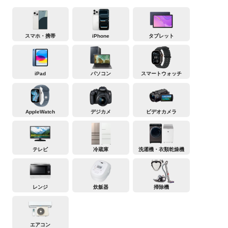
スマホ・携帯
iPhone
タブレット
iPad
パソコン
スマートウォッチ
AppleWatch
デジカメ
ビデオカメラ
テレビ
冷蔵庫
洗濯機・衣類乾燥機
レンジ
炊飯器
掃除機
エアコン