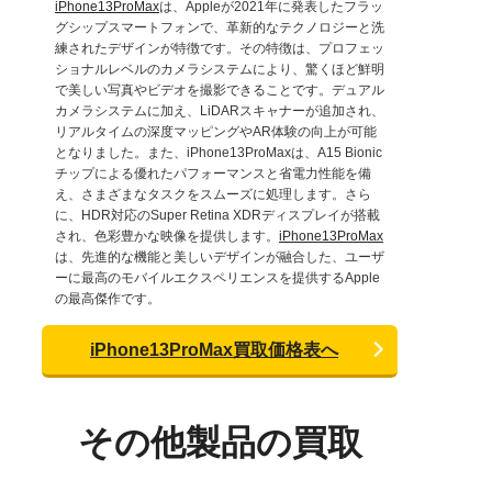
iPhone13ProMax
は、Appleが2021年に発表したフラッ
グシップスマートフォンで、革新的なテクノロジーと洗
練されたデザインが特徴です。その特徴は、プロフェッ
ショナルレベルのカメラシステムにより、驚くほど鮮明
で美しい写真やビデオを撮影できることです。デュアル
カメラシステムに加え、LiDARスキャナーが追加され、
リアルタイムの深度マッピングやAR体験の向上が可能
となりました。また、iPhone13ProMaxは、A15 Bionic
チップによる優れたパフォーマンスと省電力性能を備
え、さまざまなタスクをスムーズに処理します。さら
に、HDR対応のSuper Retina XDRディスプレイが搭載
され、色彩豊かな映像を提供します。
iPhone13ProMax
は、先進的な機能と美しいデザインが融合した、ユーザ
ーに最高のモバイルエクスペリエンスを提供するApple
の最高傑作です。
iPhone13ProMax買取価格表へ
その他製品の買取