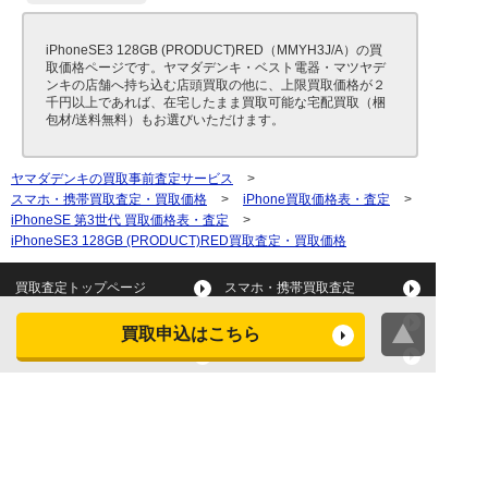
iPhoneSE3 128GB (PRODUCT)RED（MMYH3J/A）の買
取価格ページです。ヤマダデンキ・ベスト電器・マツヤデ
ンキの店舗へ持ち込む店頭買取の他に、上限買取価格が２
千円以上であれば、在宅したまま買取可能な宅配買取（梱
包材/送料無料）もお選びいただけます。
ヤマダデンキの買取事前査定サービス
>
スマホ・携帯買取査定・買取価格
>
iPhone買取価格表・査定
>
iPhoneSE 第3世代 買取価格表・査定
>
iPhoneSE3 128GB (PRODUCT)RED買取査定・買取価格
買取査定トップページ
スマホ・携帯買取査定
タブレット買取査定
パソコン買取査定
買取申込はこちら
スマートウォッチ買取査定
デジカメ買取査定
ビデオカメラ買取査定
テレビ買取査定
洗濯機・衣類乾燥機買取査
冷蔵庫買取査定
定
レンジ買取査定
炊飯器買取査定