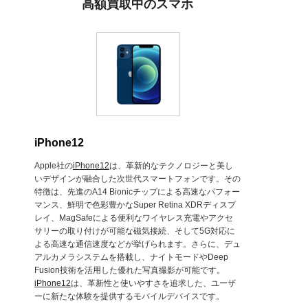
高額買取中のスマホ
iPhone12
Apple社の
iPhone12
は、革新的なテクノロジーと美し
いデザインが融合した次世代スマートフォンです。その
特徴は、先進のA14 Bionicチップによる高速なパフォー
マンス、鮮明で色彩豊かなSuper Retina XDRディスプ
レイ、MagSafeによる便利なワイヤレス充電やアクセ
サリーの取り付けが可能な磁気接続、そして5G対応に
よる高速な通信速度などが挙げられます。さらに、デュ
アルカメラシステムを搭載し、ナイトモードやDeep
Fusion技術を活用した優れた写真撮影が可能です。
iPhone12
は、革新性と使いやすさを追求した、ユーザ
ーに新たな体験を提供するモバイルデバイスです。