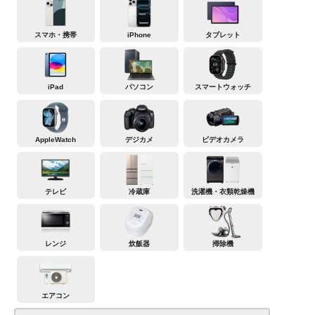
スマホ・携帯
iPhone
タブレット
iPad
パソコン
スマートウォッチ
AppleWatch
デジカメ
ビデオカメラ
テレビ
冷蔵庫
洗濯機・衣類乾燥機
レンジ
炊飯器
掃除機
エアコン