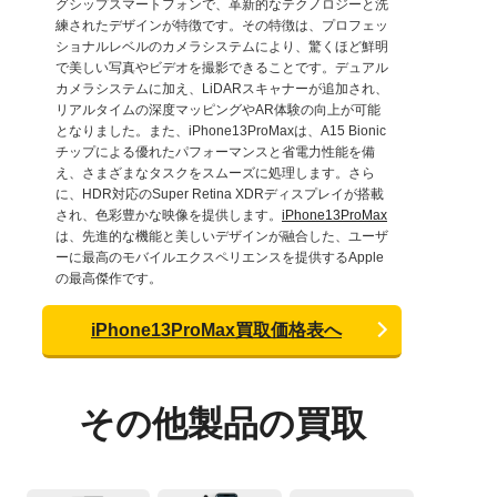
グシップスマートフォンで、革新的なテクノロジーと洗
練されたデザインが特徴です。その特徴は、プロフェッ
ショナルレベルのカメラシステムにより、驚くほど鮮明
で美しい写真やビデオを撮影できることです。デュアル
カメラシステムに加え、LiDARスキャナーが追加され、
リアルタイムの深度マッピングやAR体験の向上が可能
となりました。また、iPhone13ProMaxは、A15 Bionic
チップによる優れたパフォーマンスと省電力性能を備
え、さまざまなタスクをスムーズに処理します。さら
に、HDR対応のSuper Retina XDRディスプレイが搭載
され、色彩豊かな映像を提供します。
iPhone13ProMax
は、先進的な機能と美しいデザインが融合した、ユーザ
ーに最高のモバイルエクスペリエンスを提供するApple
の最高傑作です。
iPhone13ProMax買取価格表へ
その他製品の買取