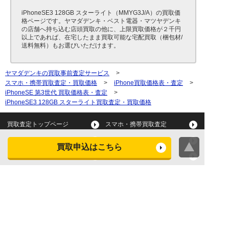
iPhoneSE3 128GB スターライト（MMYG3J/A）の買取価
格ページです。ヤマダデンキ・ベスト電器・マツヤデンキ
の店舗へ持ち込む店頭買取の他に、上限買取価格が２千円
以上であれば、在宅したまま買取可能な宅配買取（梱包材/
送料無料）もお選びいただけます。
ヤマダデンキの買取事前査定サービス
>
スマホ・携帯買取査定・買取価格
>
iPhone買取価格表・査定
>
iPhoneSE 第3世代 買取価格表・査定
>
iPhoneSE3 128GB スターライト買取査定・買取価格
買取査定トップページ
スマホ・携帯買取査定
タブレット買取査定
パソコン買取査定
買取申込はこちら
スマートウォッチ買取査定
デジカメ買取査定
ビデオカメラ買取査定
テレビ買取査定
洗濯機・衣類乾燥機買取査
冷蔵庫買取査定
定
レンジ買取査定
炊飯器買取査定