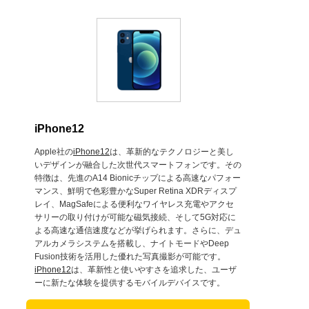
iPhone12
Apple社の
iPhone12
は、革新的なテクノロジーと美し
いデザインが融合した次世代スマートフォンです。その
特徴は、先進のA14 Bionicチップによる高速なパフォー
マンス、鮮明で色彩豊かなSuper Retina XDRディスプ
レイ、MagSafeによる便利なワイヤレス充電やアクセ
サリーの取り付けが可能な磁気接続、そして5G対応に
よる高速な通信速度などが挙げられます。さらに、デュ
アルカメラシステムを搭載し、ナイトモードやDeep
Fusion技術を活用した優れた写真撮影が可能です。
iPhone12
は、革新性と使いやすさを追求した、ユーザ
ーに新たな体験を提供するモバイルデバイスです。