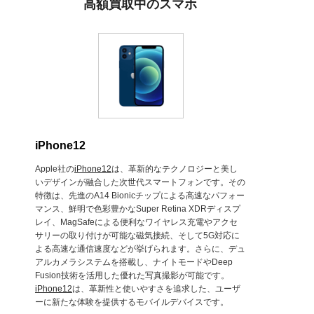
高額買取中のスマホ
iPhone12
Apple社の
iPhone12
は、革新的なテクノロジーと美し
いデザインが融合した次世代スマートフォンです。その
特徴は、先進のA14 Bionicチップによる高速なパフォー
マンス、鮮明で色彩豊かなSuper Retina XDRディスプ
レイ、MagSafeによる便利なワイヤレス充電やアクセ
サリーの取り付けが可能な磁気接続、そして5G対応に
よる高速な通信速度などが挙げられます。さらに、デュ
アルカメラシステムを搭載し、ナイトモードやDeep
Fusion技術を活用した優れた写真撮影が可能です。
iPhone12
は、革新性と使いやすさを追求した、ユーザ
ーに新たな体験を提供するモバイルデバイスです。