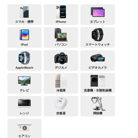
スマホ・携帯
iPhone
タブレット
iPad
パソコン
スマートウォッチ
AppleWatch
デジカメ
ビデオカメラ
テレビ
冷蔵庫
洗濯機・衣類乾燥機
レンジ
炊飯器
掃除機
エアコン