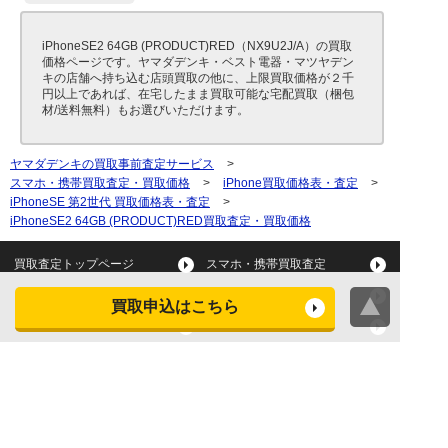
iPhoneSE2 64GB (PRODUCT)RED（NX9U2J/A）の買取
価格ページです。ヤマダデンキ・ベスト電器・マツヤデン
キの店舗へ持ち込む店頭買取の他に、上限買取価格が２千
円以上であれば、在宅したまま買取可能な宅配買取（梱包
材/送料無料）もお選びいただけます。
ヤマダデンキの買取事前査定サービス
>
スマホ・携帯買取査定・買取価格
>
iPhone買取価格表・査定
>
iPhoneSE 第2世代 買取価格表・査定
>
iPhoneSE2 64GB (PRODUCT)RED買取査定・買取価格
買取査定トップページ
スマホ・携帯買取査定
タブレット買取査定
パソコン買取査定
買取申込はこちら
スマートウォッチ買取査定
デジカメ買取査定
ビデオカメラ買取査定
テレビ買取査定
洗濯機・衣類乾燥機買取査
冷蔵庫買取査定
定
レンジ買取査定
炊飯器買取査定