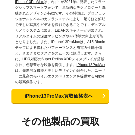
iPhone13ProMax
は、Appleが2021年に発表したフラッ
グシップスマートフォンで、革新的なテクノロジーと洗
練されたデザインが特徴です。その特徴は、プロフェッ
ショナルレベルのカメラシステムにより、驚くほど鮮明
で美しい写真やビデオを撮影できることです。デュアル
カメラシステムに加え、LiDARスキャナーが追加され、
リアルタイムの深度マッピングやAR体験の向上が可能
となりました。また、iPhone13ProMaxは、A15 Bionic
チップによる優れたパフォーマンスと省電力性能を備
え、さまざまなタスクをスムーズに処理します。さら
に、HDR対応のSuper Retina XDRディスプレイが搭載
され、色彩豊かな映像を提供します。
iPhone13ProMax
は、先進的な機能と美しいデザインが融合した、ユーザ
ーに最高のモバイルエクスペリエンスを提供するApple
の最高傑作です。
iPhone13ProMax買取価格表へ
その他製品の買取