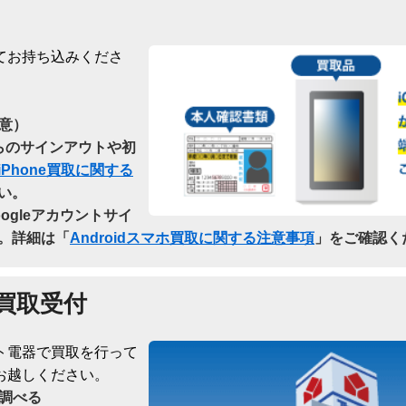
てお持ち込みくださ
意）
dからのサインアウトや初
iPhone買取に関する
い。
oogleアカウントサイ
。詳細は「
Androidスマホ買取に関する注意事項
」をご確認く
買取受付
ト電器で買取を行って
お越しください。
調べる