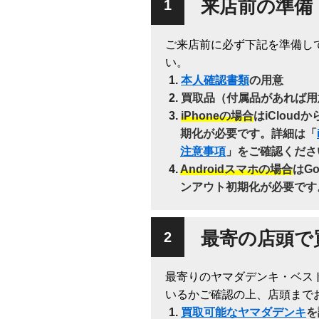
来店前の準備
ご来店前に必ず下記を準備し
い。
本人確認書類
の用意
買取品（付属品があれば用
iPhoneの場合
はiClou
期化が必要です。詳細は「
注意事項
」をご確認くださ
Androidスマホの場合
はG
ンアウト初期化が必要です
最寄の店頭で
最寄りのヤマダデンキ・ベス
いるかご確認の上、店頭まで
買取可能なヤマダデンキ
を