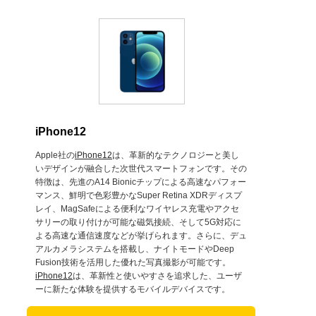
iPhone12
Apple社の
iPhone12
は、革新的なテクノロジーと美し
いデザインが融合した次世代スマートフォンです。その
特徴は、先進のA14 Bionicチップによる高速なパフォー
マンス、鮮明で色彩豊かなSuper Retina XDRディスプ
レイ、MagSafeによる便利なワイヤレス充電やアクセ
サリーの取り付けが可能な磁気接続、そして5G対応に
よる高速な通信速度などが挙げられます。さらに、デュ
アルカメラシステムを搭載し、ナイトモードやDeep
Fusion技術を活用した優れた写真撮影が可能です。
iPhone12
は、革新性と使いやすさを追求した、ユーザ
ーに新たな体験を提供するモバイルデバイスです。