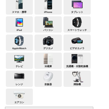
スマホ・携帯
iPhone
タブレット
iPad
パソコン
スマートウォッチ
AppleWatch
デジカメ
ビデオカメラ
テレビ
冷蔵庫
洗濯機・衣類乾燥機
レンジ
炊飯器
掃除機
エアコン