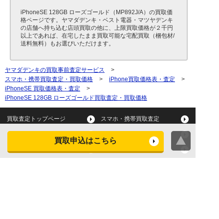
iPhoneSE 128GB ローズゴールド（MP892J/A）の買取価
格ページです。ヤマダデンキ・ベスト電器・マツヤデンキ
の店舗へ持ち込む店頭買取の他に、上限買取価格が２千円
以上であれば、在宅したまま買取可能な宅配買取（梱包材/
送料無料）もお選びいただけます。
ヤマダデンキの買取事前査定サービス
>
スマホ・携帯買取査定・買取価格
>
iPhone買取価格表・査定
>
iPhoneSE 買取価格表・査定
>
iPhoneSE 128GB ローズゴールド買取査定・買取価格
買取査定トップページ
スマホ・携帯買取査定
タブレット買取査定
パソコン買取査定
買取申込はこちら
スマートウォッチ買取査定
デジカメ買取査定
ビデオカメラ買取査定
テレビ買取査定
洗濯機・衣類乾燥機買取査
冷蔵庫買取査定
定
レンジ買取査定
炊飯器買取査定