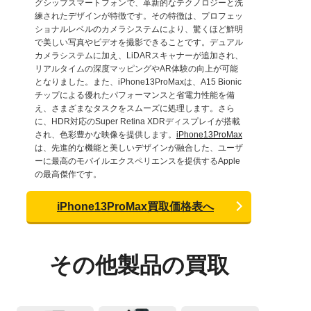
グシップスマートフォンで、革新的なテクノロジーと洗
練されたデザインが特徴です。その特徴は、プロフェッ
ショナルレベルのカメラシステムにより、驚くほど鮮明
で美しい写真やビデオを撮影できることです。デュアル
カメラシステムに加え、LiDARスキャナーが追加され、
リアルタイムの深度マッピングやAR体験の向上が可能
となりました。また、iPhone13ProMaxは、A15 Bionic
チップによる優れたパフォーマンスと省電力性能を備
え、さまざまなタスクをスムーズに処理します。さら
に、HDR対応のSuper Retina XDRディスプレイが搭載
され、色彩豊かな映像を提供します。
iPhone13ProMax
は、先進的な機能と美しいデザインが融合した、ユーザ
ーに最高のモバイルエクスペリエンスを提供するApple
の最高傑作です。
iPhone13ProMax買取価格表へ
その他製品の買取