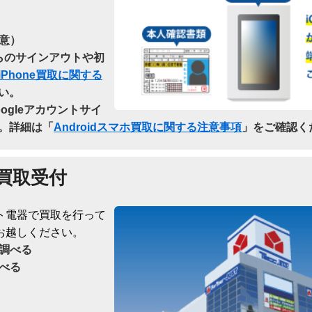
意）
dからのサインアウトや初
iPhone買取に関する
い。
oogleアカウントサイ
。詳細は「
Androidスマホ買取に関する注意事項
」をご確認く
買取受付
ト電器で買取を行って
お越しください。
調べる
べる