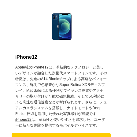
iPhone12
Apple社の
iPhone12
は、革新的なテクノロジーと美し
いデザインが融合した次世代スマートフォンです。その
特徴は、先進のA14 Bionicチップによる高速なパフォー
マンス、鮮明で色彩豊かなSuper Retina XDRディスプ
レイ、MagSafeによる便利なワイヤレス充電やアクセ
サリーの取り付けが可能な磁気接続、そして5G対応に
よる高速な通信速度などが挙げられます。さらに、デュ
アルカメラシステムを搭載し、ナイトモードやDeep
Fusion技術を活用した優れた写真撮影が可能です。
iPhone12
は、革新性と使いやすさを追求した、ユーザ
ーに新たな体験を提供するモバイルデバイスです。