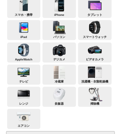
スマホ・携帯
iPhone
タブレット
iPad
パソコン
スマートウォッチ
AppleWatch
デジカメ
ビデオカメラ
テレビ
冷蔵庫
洗濯機・衣類乾燥機
レンジ
炊飯器
掃除機
エアコン