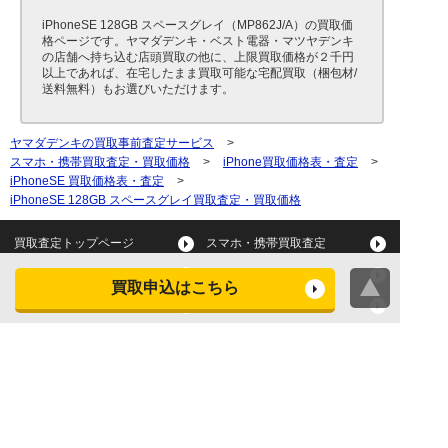
iPhoneSE 128GB スペースグレイ（MP862J/A）の買取価
格ページです。ヤマダデンキ・ベスト電器・マツヤデンキ
の店舗へ持ち込む店頭買取の他に、上限買取価格が２千円
以上であれば、在宅したまま買取可能な宅配買取（梱包材/
送料無料）もお選びいただけます。
ヤマダデンキの買取事前査定サービス
>
スマホ・携帯買取査定・買取価格
>
iPhone買取価格表・査定
>
iPhoneSE 買取価格表・査定
>
iPhoneSE 128GB スペースグレイ買取査定・買取価格
買取査定トップページ
スマホ・携帯買取査定
タブレット買取査定
パソコン買取査定
買取申込はこちら
スマートウォッチ買取査定
デジカメ買取査定
ビデオカメラ買取査定
テレビ買取査定
洗濯機・衣類乾燥機買取査
冷蔵庫買取査定
定
レンジ買取査定
炊飯器買取査定