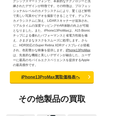
グシップスマートフォンで、革新的なテクノロジーと洗
練されたデザインが特徴です。その特徴は、プロフェッ
ショナルレベルのカメラシステムにより、驚くほど鮮明
で美しい写真やビデオを撮影できることです。デュアル
カメラシステムに加え、LiDARスキャナーが追加され、
リアルタイムの深度マッピングやAR体験の向上が可能
となりました。また、iPhone13ProMaxは、A15 Bionic
チップによる優れたパフォーマンスと省電力性能を備
え、さまざまなタスクをスムーズに処理します。さら
に、HDR対応のSuper Retina XDRディスプレイが搭載
され、色彩豊かな映像を提供します。
iPhone13ProMax
は、先進的な機能と美しいデザインが融合した、ユーザ
ーに最高のモバイルエクスペリエンスを提供するApple
の最高傑作です。
iPhone13ProMax買取価格表へ
その他製品の買取