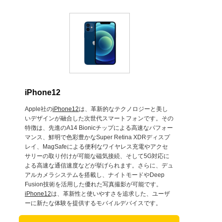
iPhone12
Apple社の
iPhone12
は、革新的なテクノロジーと美し
いデザインが融合した次世代スマートフォンです。その
特徴は、先進のA14 Bionicチップによる高速なパフォー
マンス、鮮明で色彩豊かなSuper Retina XDRディスプ
レイ、MagSafeによる便利なワイヤレス充電やアクセ
サリーの取り付けが可能な磁気接続、そして5G対応に
よる高速な通信速度などが挙げられます。さらに、デュ
アルカメラシステムを搭載し、ナイトモードやDeep
Fusion技術を活用した優れた写真撮影が可能です。
iPhone12
は、革新性と使いやすさを追求した、ユーザ
ーに新たな体験を提供するモバイルデバイスです。