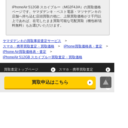
iPhoneAir 512GB スカイブルー（MG2F4J/A）の買取価格
ページです。ヤマダデンキ・ベスト電器・マツヤデンキの
店舗へ持ち込む店頭買取の他に、上限買取価格が２千円以
上であれば、在宅したまま買取可能な宅配買取（梱包材/送
料無料）もお選びいただけます。
ヤマダデンキの買取事前査定サービス
>
スマホ・携帯買取査定・買取価格
>
iPhone買取価格表・査定
>
iPhone Air買取価格表・査定
>
iPhoneAir 512GB スカイブルー買取査定・買取価格
買取査定トップページ
スマホ・携帯買取査定
タブレット買取査定
パソコン買取査定
買取申込はこちら
スマートウォッチ買取査定
デジカメ買取査定
ビデオカメラ買取査定
テレビ買取査定
洗濯機・衣類乾燥機買取査
冷蔵庫買取査定
定
レンジ買取査定
炊飯器買取査定