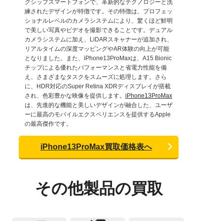
グシップスマートフォンで、革新的なテクノロジーと洗
練されたデザインが特徴です。その特徴は、プロフェッ
ショナルレベルのカメラシステムにより、驚くほど鮮明
で美しい写真やビデオを撮影できることです。デュアル
カメラシステムに加え、LiDARスキャナーが追加され、
リアルタイムの深度マッピングやAR体験の向上が可能
となりました。また、iPhone13ProMaxは、A15 Bionic
チップによる優れたパフォーマンスと省電力性能を備
え、さまざまなタスクをスムーズに処理します。さら
に、HDR対応のSuper Retina XDRディスプレイが搭載
され、色彩豊かな映像を提供します。
iPhone13ProMax
は、先進的な機能と美しいデザインが融合した、ユーザ
ーに最高のモバイルエクスペリエンスを提供するApple
の最高傑作です。
iPhone13ProMax買取価格表へ
その他製品の買取