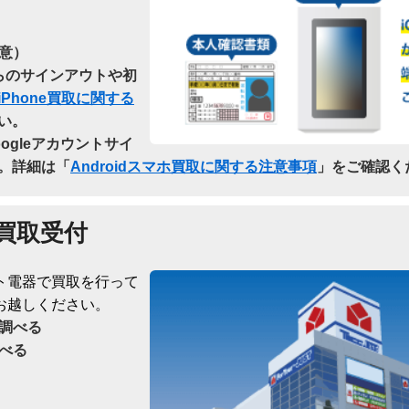
意）
dからのサインアウトや初
iPhone買取に関する
い。
oogleアカウントサイ
。詳細は「
Androidスマホ買取に関する注意事項
」をご確認く
買取受付
ト電器で買取を行って
お越しください。
調べる
べる