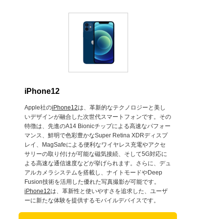
iPhone12
Apple社の
iPhone12
は、革新的なテクノロジーと美し
いデザインが融合した次世代スマートフォンです。その
特徴は、先進のA14 Bionicチップによる高速なパフォー
マンス、鮮明で色彩豊かなSuper Retina XDRディスプ
レイ、MagSafeによる便利なワイヤレス充電やアクセ
サリーの取り付けが可能な磁気接続、そして5G対応に
よる高速な通信速度などが挙げられます。さらに、デュ
アルカメラシステムを搭載し、ナイトモードやDeep
Fusion技術を活用した優れた写真撮影が可能です。
iPhone12
は、革新性と使いやすさを追求した、ユーザ
ーに新たな体験を提供するモバイルデバイスです。