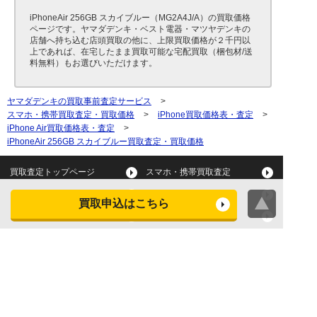
iPhoneAir 256GB スカイブルー（MG2A4J/A）の買取価格
ページです。ヤマダデンキ・ベスト電器・マツヤデンキの
店舗へ持ち込む店頭買取の他に、上限買取価格が２千円以
上であれば、在宅したまま買取可能な宅配買取（梱包材/送
料無料）もお選びいただけます。
ヤマダデンキの買取事前査定サービス
>
スマホ・携帯買取査定・買取価格
>
iPhone買取価格表・査定
>
iPhone Air買取価格表・査定
>
iPhoneAir 256GB スカイブルー買取査定・買取価格
買取査定トップページ
スマホ・携帯買取査定
タブレット買取査定
パソコン買取査定
買取申込はこちら
スマートウォッチ買取査定
デジカメ買取査定
ビデオカメラ買取査定
テレビ買取査定
洗濯機・衣類乾燥機買取査
冷蔵庫買取査定
定
レンジ買取査定
炊飯器買取査定