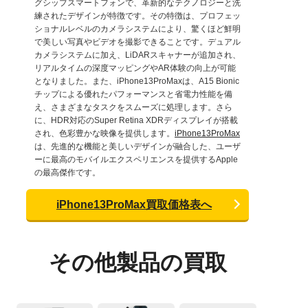
グシップスマートフォンで、革新的なテクノロジーと洗
練されたデザインが特徴です。その特徴は、プロフェッ
ショナルレベルのカメラシステムにより、驚くほど鮮明
で美しい写真やビデオを撮影できることです。デュアル
カメラシステムに加え、LiDARスキャナーが追加され、
リアルタイムの深度マッピングやAR体験の向上が可能
となりました。また、iPhone13ProMaxは、A15 Bionic
チップによる優れたパフォーマンスと省電力性能を備
え、さまざまなタスクをスムーズに処理します。さら
に、HDR対応のSuper Retina XDRディスプレイが搭載
され、色彩豊かな映像を提供します。
iPhone13ProMax
は、先進的な機能と美しいデザインが融合した、ユーザ
ーに最高のモバイルエクスペリエンスを提供するApple
の最高傑作です。
iPhone13ProMax買取価格表へ
その他製品の買取