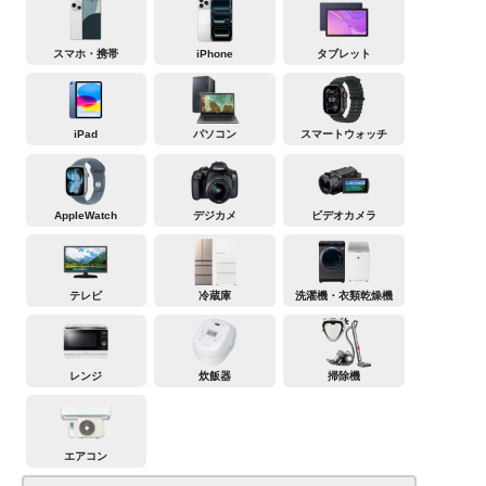
スマホ・携帯
iPhone
タブレット
iPad
パソコン
スマートウォッチ
AppleWatch
デジカメ
ビデオカメラ
テレビ
冷蔵庫
洗濯機・衣類乾燥機
レンジ
炊飯器
掃除機
エアコン