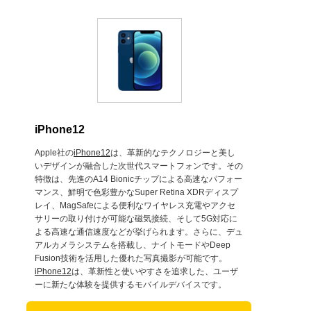
iPhone12
Apple社の
iPhone12
は、革新的なテクノロジーと美し
いデザインが融合した次世代スマートフォンです。その
特徴は、先進のA14 Bionicチップによる高速なパフォー
マンス、鮮明で色彩豊かなSuper Retina XDRディスプ
レイ、MagSafeによる便利なワイヤレス充電やアクセ
サリーの取り付けが可能な磁気接続、そして5G対応に
よる高速な通信速度などが挙げられます。さらに、デュ
アルカメラシステムを搭載し、ナイトモードやDeep
Fusion技術を活用した優れた写真撮影が可能です。
iPhone12
は、革新性と使いやすさを追求した、ユーザ
ーに新たな体験を提供するモバイルデバイスです。