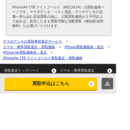
iPhoneAir 1TB ライトゴールド（MG2J4J/A）の買取価格ペ
ージです。ヤマダデンキ・ベスト電器・マツヤデンキの店
舗へ持ち込む店頭買取の他に、上限買取価格が２千円以上
であれば、在宅したまま買取可能な宅配買取（梱包材/送料
無料）もお選びいただけます。
ヤマダデンキの買取事前査定サービス
>
スマホ・携帯買取査定・買取価格
>
iPhone買取価格表・査定
>
iPhone Air買取価格表・査定
>
iPhoneAir 1TB ライトゴールド買取査定・買取価格
買取査定トップページ
スマホ・携帯買取査定
タブレット買取査定
パソコン買取査定
買取申込はこちら
スマートウォッチ買取査定
デジカメ買取査定
ビデオカメラ買取査定
テレビ買取査定
洗濯機・衣類乾燥機買取査
冷蔵庫買取査定
定
レンジ買取査定
炊飯器買取査定