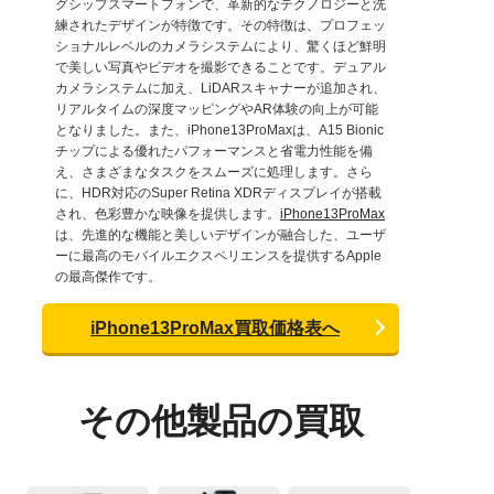
グシップスマートフォンで、革新的なテクノロジーと洗
練されたデザインが特徴です。その特徴は、プロフェッ
ショナルレベルのカメラシステムにより、驚くほど鮮明
で美しい写真やビデオを撮影できることです。デュアル
カメラシステムに加え、LiDARスキャナーが追加され、
リアルタイムの深度マッピングやAR体験の向上が可能
となりました。また、iPhone13ProMaxは、A15 Bionic
チップによる優れたパフォーマンスと省電力性能を備
え、さまざまなタスクをスムーズに処理します。さら
に、HDR対応のSuper Retina XDRディスプレイが搭載
され、色彩豊かな映像を提供します。
iPhone13ProMax
は、先進的な機能と美しいデザインが融合した、ユーザ
ーに最高のモバイルエクスペリエンスを提供するApple
の最高傑作です。
iPhone13ProMax買取価格表へ
その他製品の買取