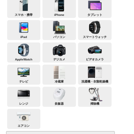
スマホ・携帯
iPhone
タブレット
iPad
パソコン
スマートウォッチ
AppleWatch
デジカメ
ビデオカメラ
テレビ
冷蔵庫
洗濯機・衣類乾燥機
レンジ
炊飯器
掃除機
エアコン