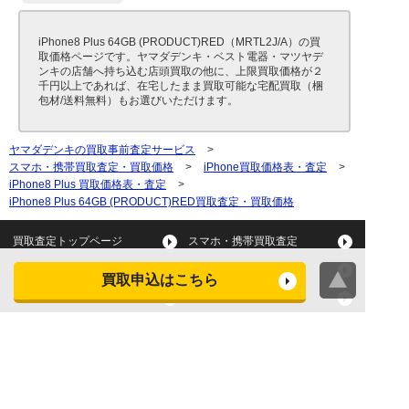
iPhone8 Plus 64GB (PRODUCT)RED（MRTL2J/A）の買
取価格ページです。ヤマダデンキ・ベスト電器・マツヤデ
ンキの店舗へ持ち込む店頭買取の他に、上限買取価格が２
千円以上であれば、在宅したまま買取可能な宅配買取（梱
包材/送料無料）もお選びいただけます。
ヤマダデンキの買取事前査定サービス
>
スマホ・携帯買取査定・買取価格
>
iPhone買取価格表・査定
>
iPhone8 Plus 買取価格表・査定
>
iPhone8 Plus 64GB (PRODUCT)RED買取査定・買取価格
買取査定トップページ
スマホ・携帯買取査定
タブレット買取査定
パソコン買取査定
買取申込はこちら
スマートウォッチ買取査定
デジカメ買取査定
ビデオカメラ買取査定
テレビ買取査定
洗濯機・衣類乾燥機買取査
冷蔵庫買取査定
定
レンジ買取査定
炊飯器買取査定