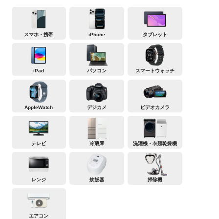
スマホ・携帯
iPhone
タブレット
iPad
パソコン
スマートウォッチ
AppleWatch
デジカメ
ビデオカメラ
テレビ
冷蔵庫
洗濯機・衣類乾燥機
レンジ
炊飯器
掃除機
エアコン