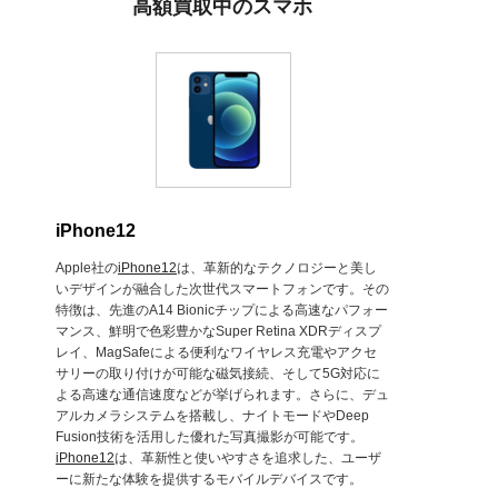
高額買取中のスマホ
iPhone12
Apple社の
iPhone12
は、革新的なテクノロジーと美し
いデザインが融合した次世代スマートフォンです。その
特徴は、先進のA14 Bionicチップによる高速なパフォー
マンス、鮮明で色彩豊かなSuper Retina XDRディスプ
レイ、MagSafeによる便利なワイヤレス充電やアクセ
サリーの取り付けが可能な磁気接続、そして5G対応に
よる高速な通信速度などが挙げられます。さらに、デュ
アルカメラシステムを搭載し、ナイトモードやDeep
Fusion技術を活用した優れた写真撮影が可能です。
iPhone12
は、革新性と使いやすさを追求した、ユーザ
ーに新たな体験を提供するモバイルデバイスです。