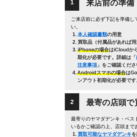
来店前の準備
ご来店前に必ず下記を準備し
い。
本人確認書類
の用意
買取品（付属品があれば用
iPhoneの場合
はiClou
期化が必要です。詳細は「
注意事項
」をご確認くださ
Androidスマホの場合
はG
ンアウト初期化が必要です
最寄の店頭で
最寄りのヤマダデンキ・ベス
いるかご確認の上、店頭まで
買取可能なヤマダデンキ
を