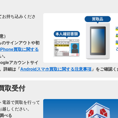
てお持ち込みくださ
意）
dからのサインアウトや初
iPhone買取に関する
い。
oogleアカウントサイ
。詳細は「
Androidスマホ買取に関する注意事項
」をご確認く
買取受付
ト電器で買取を行って
お越しください。
調べる