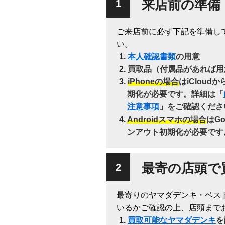
来店前の準備
ご来店前に必ず下記を準備し
い。
本人確認書類
の用意
買取品（付属品があれば用
iPhoneの場合
はiClou
期化が必要です。詳細は「
注意事項
」をご確認くださ
Androidスマホの場合
はG
ンアウト初期化が必要です
最寄の店頭で
最寄りのヤマダデンキ・ベス
いるかご確認の上、店頭まで
買取可能なヤマダデンキ
を