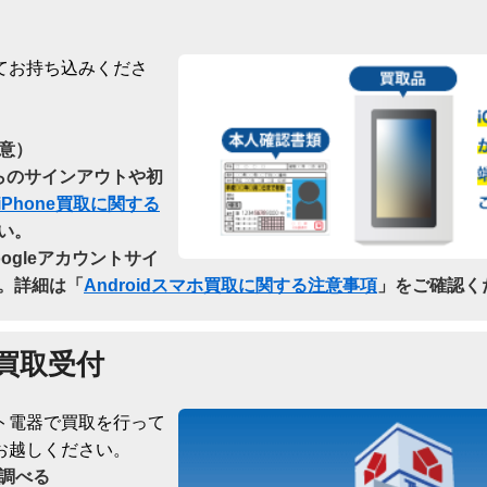
てお持ち込みくださ
意）
dからのサインアウトや初
iPhone買取に関する
い。
oogleアカウントサイ
。詳細は「
Androidスマホ買取に関する注意事項
」をご確認く
買取受付
ト電器で買取を行って
お越しください。
調べる