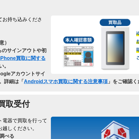
てお持ち込みくださ
意）
dからのサインアウトや初
iPhone買取に関する
い。
oogleアカウントサイ
。詳細は「
Androidスマホ買取に関する注意事項
」をご確認く
買取受付
ト電器で買取を行って
お越しください。
調べる