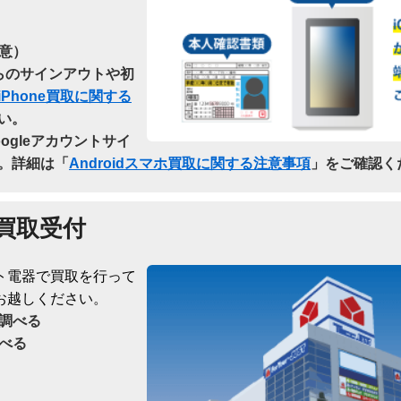
意）
dからのサインアウトや初
iPhone買取に関する
い。
oogleアカウントサイ
。詳細は「
Androidスマホ買取に関する注意事項
」をご確認く
買取受付
ト電器で買取を行って
お越しください。
調べる
べる