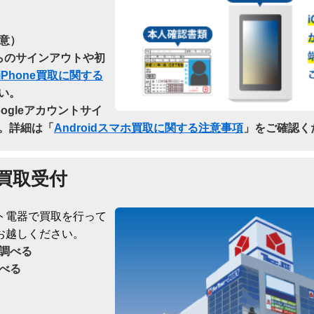
意）
dからのサインアウトや初
iPhone買取に関する
い。
oogleアカウントサイ
。詳細は「
Androidスマホ買取に関する注意事項
」をご確認く
買取受付
ト電器で買取を行って
お越しください。
調べる
べる