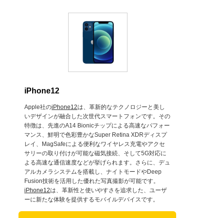
iPhone12
Apple社の
iPhone12
は、革新的なテクノロジーと美し
いデザインが融合した次世代スマートフォンです。その
特徴は、先進のA14 Bionicチップによる高速なパフォー
マンス、鮮明で色彩豊かなSuper Retina XDRディスプ
レイ、MagSafeによる便利なワイヤレス充電やアクセ
サリーの取り付けが可能な磁気接続、そして5G対応に
よる高速な通信速度などが挙げられます。さらに、デュ
アルカメラシステムを搭載し、ナイトモードやDeep
Fusion技術を活用した優れた写真撮影が可能です。
iPhone12
は、革新性と使いやすさを追求した、ユーザ
ーに新たな体験を提供するモバイルデバイスです。