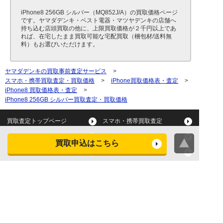
iPhone8 256GB シルバー（MQ852J/A）の買取価格ページ
です。ヤマダデンキ・ベスト電器・マツヤデンキの店舗へ
持ち込む店頭買取の他に、上限買取価格が２千円以上であ
れば、在宅したまま買取可能な宅配買取（梱包材/送料無
料）もお選びいただけます。
ヤマダデンキの買取事前査定サービス
>
スマホ・携帯買取査定・買取価格
>
iPhone買取価格表・査定
>
iPhone8 買取価格表・査定
>
iPhone8 256GB シルバー買取査定・買取価格
買取査定トップページ
スマホ・携帯買取査定
タブレット買取査定
パソコン買取査定
買取申込はこちら
スマートウォッチ買取査定
デジカメ買取査定
ビデオカメラ買取査定
テレビ買取査定
洗濯機・衣類乾燥機買取査
冷蔵庫買取査定
定
レンジ買取査定
炊飯器買取査定