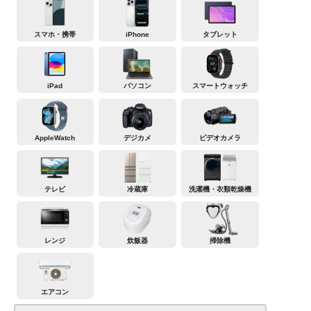
スマホ・携帯
iPhone
タブレット
iPad
パソコン
スマートウォッチ
AppleWatch
デジカメ
ビデオカメラ
テレビ
冷蔵庫
洗濯機・衣類乾燥機
レンジ
炊飯器
掃除機
エアコン