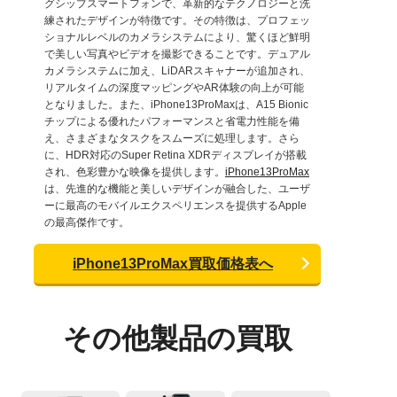
グシップスマートフォンで、革新的なテクノロジーと洗
練されたデザインが特徴です。その特徴は、プロフェッ
ショナルレベルのカメラシステムにより、驚くほど鮮明
で美しい写真やビデオを撮影できることです。デュアル
カメラシステムに加え、LiDARスキャナーが追加され、
リアルタイムの深度マッピングやAR体験の向上が可能
となりました。また、iPhone13ProMaxは、A15 Bionic
チップによる優れたパフォーマンスと省電力性能を備
え、さまざまなタスクをスムーズに処理します。さら
に、HDR対応のSuper Retina XDRディスプレイが搭載
され、色彩豊かな映像を提供します。
iPhone13ProMax
は、先進的な機能と美しいデザインが融合した、ユーザ
ーに最高のモバイルエクスペリエンスを提供するApple
の最高傑作です。
iPhone13ProMax買取価格表へ
その他製品の買取