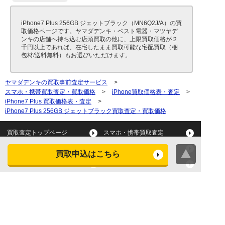
iPhone7 Plus 256GB ジェットブラック（MN6Q2J/A）の買
取価格ページです。ヤマダデンキ・ベスト電器・マツヤデ
ンキの店舗へ持ち込む店頭買取の他に、上限買取価格が２
千円以上であれば、在宅したまま買取可能な宅配買取（梱
包材/送料無料）もお選びいただけます。
ヤマダデンキの買取事前査定サービス
>
スマホ・携帯買取査定・買取価格
>
iPhone買取価格表・査定
>
iPhone7 Plus 買取価格表・査定
>
iPhone7 Plus 256GB ジェットブラック買取査定・買取価格
買取査定トップページ
スマホ・携帯買取査定
タブレット買取査定
パソコン買取査定
買取申込はこちら
スマートウォッチ買取査定
デジカメ買取査定
ビデオカメラ買取査定
テレビ買取査定
洗濯機・衣類乾燥機買取査
冷蔵庫買取査定
定
レンジ買取査定
炊飯器買取査定