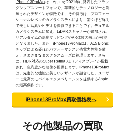
iPhone13ProMax
は、Appleが2021年に発表したフラッ
グシップスマートフォンで、革新的なテクノロジーと洗
練されたデザインが特徴です。その特徴は、プロフェッ
ショナルレベルのカメラシステムにより、驚くほど鮮明
で美しい写真やビデオを撮影できることです。デュアル
カメラシステムに加え、LiDARスキャナーが追加され、
リアルタイムの深度マッピングやAR体験の向上が可能
となりました。また、iPhone13ProMaxは、A15 Bionic
チップによる優れたパフォーマンスと省電力性能を備
え、さまざまなタスクをスムーズに処理します。さら
に、HDR対応のSuper Retina XDRディスプレイが搭載
され、色彩豊かな映像を提供します。
iPhone13ProMax
は、先進的な機能と美しいデザインが融合した、ユーザ
ーに最高のモバイルエクスペリエンスを提供するApple
の最高傑作です。
iPhone13ProMax買取価格表へ
その他製品の買取