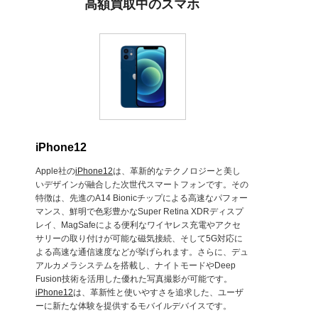
高額買取中のスマホ
iPhone12
Apple社の
iPhone12
は、革新的なテクノロジーと美し
いデザインが融合した次世代スマートフォンです。その
特徴は、先進のA14 Bionicチップによる高速なパフォー
マンス、鮮明で色彩豊かなSuper Retina XDRディスプ
レイ、MagSafeによる便利なワイヤレス充電やアクセ
サリーの取り付けが可能な磁気接続、そして5G対応に
よる高速な通信速度などが挙げられます。さらに、デュ
アルカメラシステムを搭載し、ナイトモードやDeep
Fusion技術を活用した優れた写真撮影が可能です。
iPhone12
は、革新性と使いやすさを追求した、ユーザ
ーに新たな体験を提供するモバイルデバイスです。