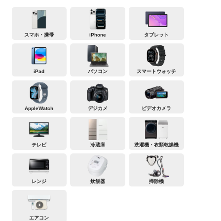
スマホ・携帯
iPhone
タブレット
iPad
パソコン
スマートウォッチ
AppleWatch
デジカメ
ビデオカメラ
テレビ
冷蔵庫
洗濯機・衣類乾燥機
レンジ
炊飯器
掃除機
エアコン