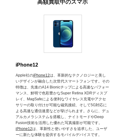
高額買取中のスマホ
iPhone12
Apple社の
iPhone12
は、革新的なテクノロジーと美し
いデザインが融合した次世代スマートフォンです。その
特徴は、先進のA14 Bionicチップによる高速なパフォー
マンス、鮮明で色彩豊かなSuper Retina XDRディスプ
レイ、MagSafeによる便利なワイヤレス充電やアクセ
サリーの取り付けが可能な磁気接続、そして5G対応に
よる高速な通信速度などが挙げられます。さらに、デュ
アルカメラシステムを搭載し、ナイトモードやDeep
Fusion技術を活用した優れた写真撮影が可能です。
iPhone12
は、革新性と使いやすさを追求した、ユーザ
ーに新たな体験を提供するモバイルデバイスです。