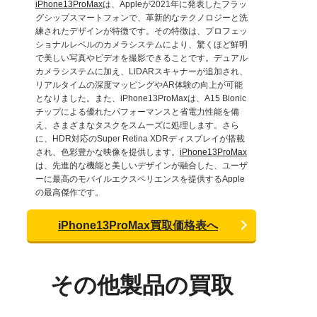
iPhone13ProMax
は、Appleが2021年に発表したフラッ
グシップスマートフォンで、革新的なテクノロジーと洗
練されたデザインが特徴です。その特徴は、プロフェッ
ショナルレベルのカメラシステムにより、驚くほど鮮明
で美しい写真やビデオを撮影できることです。デュアル
カメラシステムに加え、LiDARスキャナーが追加され、
リアルタイムの深度マッピングやAR体験の向上が可能
となりました。また、iPhone13ProMaxは、A15 Bionic
チップによる優れたパフォーマンスと省電力性能を備
え、さまざまなタスクをスムーズに処理します。さら
に、HDR対応のSuper Retina XDRディスプレイが搭載
され、色彩豊かな映像を提供します。
iPhone13ProMax
は、先進的な機能と美しいデザインが融合した、ユーザ
ーに最高のモバイルエクスペリエンスを提供するApple
の最高傑作です。
iPhone13ProMax買取価格表へ
その他製品の買取