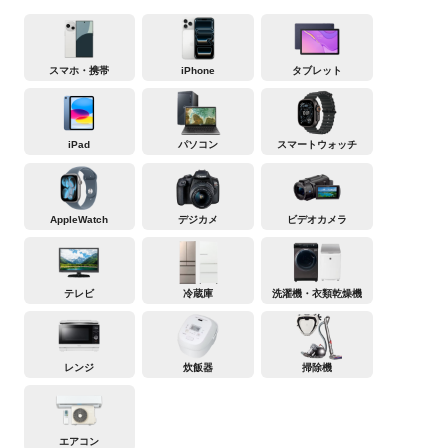
スマホ・携帯
iPhone
タブレット
iPad
パソコン
スマートウォッチ
AppleWatch
デジカメ
ビデオカメラ
テレビ
冷蔵庫
洗濯機・衣類乾燥機
レンジ
炊飯器
掃除機
エアコン