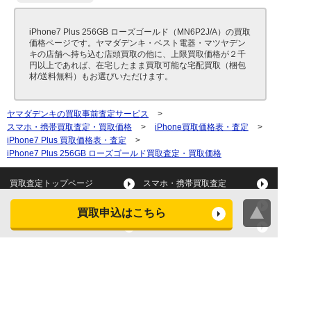
iPhone7 Plus 256GB ローズゴールド（MN6P2J/A）の買取
価格ページです。ヤマダデンキ・ベスト電器・マツヤデン
キの店舗へ持ち込む店頭買取の他に、上限買取価格が２千
円以上であれば、在宅したまま買取可能な宅配買取（梱包
材/送料無料）もお選びいただけます。
ヤマダデンキの買取事前査定サービス
>
スマホ・携帯買取査定・買取価格
>
iPhone買取価格表・査定
>
iPhone7 Plus 買取価格表・査定
>
iPhone7 Plus 256GB ローズゴールド買取査定・買取価格
買取査定トップページ
スマホ・携帯買取査定
タブレット買取査定
パソコン買取査定
買取申込はこちら
スマートウォッチ買取査定
デジカメ買取査定
ビデオカメラ買取査定
テレビ買取査定
洗濯機・衣類乾燥機買取査
冷蔵庫買取査定
定
レンジ買取査定
炊飯器買取査定