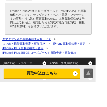
iPhone7 Plus 256GB ローズゴールド（MN6P2J/A）の買取
価格ページです。ヤマダデンキ・ベスト電器・マツヤデン
キの店舗へ持ち込む店頭買取の他に、上限買取価格が２千
円以上であれば、在宅したまま買取可能な宅配買取（梱包
材/送料無料）もお選びいただけます。
ヤマダデンキの買取事前査定サービス
>
スマホ・携帯買取査定・買取価格
>
iPhone買取価格表・査定
>
iPhone7 Plus 買取価格表・査定
>
iPhone7 Plus 256GB ローズゴールド買取査定・買取価格
買取査定トップページ
スマホ・携帯買取査定
タブレット買取査定
パソコン買取査定
買取申込はこちら
スマートウォッチ買取査定
デジカメ買取査定
ビデオカメラ買取査定
テレビ買取査定
洗濯機・衣類乾燥機買取査
冷蔵庫買取査定
定
レンジ買取査定
炊飯器買取査定