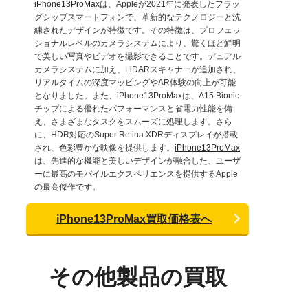
iPhone13ProMax
は、Appleが2021年に発表したフラッ
グシップスマートフォンで、革新的なテクノロジーと洗
練されたデザインが特徴です。その特徴は、プロフェッ
ショナルレベルのカメラシステムにより、驚くほど鮮明
で美しい写真やビデオを撮影できることです。デュアル
カメラシステムに加え、LiDARスキャナーが追加され、
リアルタイムの深度マッピングやAR体験の向上が可能
となりました。また、iPhone13ProMaxは、A15 Bionic
チップによる優れたパフォーマンスと省電力性能を備
え、さまざまなタスクをスムーズに処理します。さら
に、HDR対応のSuper Retina XDRディスプレイが搭載
され、色彩豊かな映像を提供します。
iPhone13ProMax
は、先進的な機能と美しいデザインが融合した、ユーザ
ーに最高のモバイルエクスペリエンスを提供するApple
の最高傑作です。
iPhone13ProMax買取価格表へ
その他製品の買取