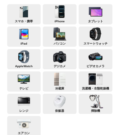
スマホ・携帯
iPhone
タブレット
iPad
パソコン
スマートウォッチ
AppleWatch
デジカメ
ビデオカメラ
テレビ
冷蔵庫
洗濯機・衣類乾燥機
レンジ
炊飯器
掃除機
エアコン