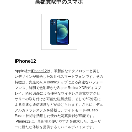
高額買取中のスマホ
iPhone12
Apple社の
iPhone12
は、革新的なテクノロジーと美し
いデザインが融合した次世代スマートフォンです。その
特徴は、先進のA14 Bionicチップによる高速なパフォー
マンス、鮮明で色彩豊かなSuper Retina XDRディスプ
レイ、MagSafeによる便利なワイヤレス充電やアクセ
サリーの取り付けが可能な磁気接続、そして5G対応に
よる高速な通信速度などが挙げられます。さらに、デュ
アルカメラシステムを搭載し、ナイトモードやDeep
Fusion技術を活用した優れた写真撮影が可能です。
iPhone12
は、革新性と使いやすさを追求した、ユーザ
ーに新たな体験を提供するモバイルデバイスです。