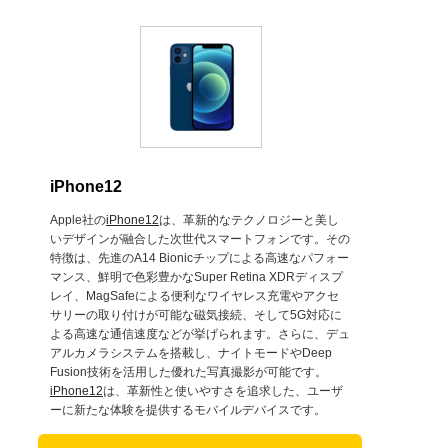
iPhone12
Apple社の
iPhone12
は、革新的なテクノロジーと美し
いデザインが融合した次世代スマートフォンです。その
特徴は、先進のA14 Bionicチップによる高速なパフォー
マンス、鮮明で色彩豊かなSuper Retina XDRディスプ
レイ、MagSafeによる便利なワイヤレス充電やアクセ
サリーの取り付けが可能な磁気接続、そして5G対応に
よる高速な通信速度などが挙げられます。さらに、デュ
アルカメラシステムを搭載し、ナイトモードやDeep
Fusion技術を活用した優れた写真撮影が可能です。
iPhone12
は、革新性と使いやすさを追求した、ユーザ
ーに新たな体験を提供するモバイルデバイスです。