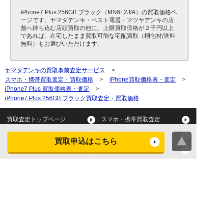
iPhone7 Plus 256GB ブラック（MN6L2J/A）の買取価格ペ
ージです。ヤマダデンキ・ベスト電器・マツヤデンキの店
舗へ持ち込む店頭買取の他に、上限買取価格が２千円以上
であれば、在宅したまま買取可能な宅配買取（梱包材/送料
無料）もお選びいただけます。
ヤマダデンキの買取事前査定サービス
>
スマホ・携帯買取査定・買取価格
>
iPhone買取価格表・査定
>
iPhone7 Plus 買取価格表・査定
>
iPhone7 Plus 256GB ブラック買取査定・買取価格
買取査定トップページ
スマホ・携帯買取査定
タブレット買取査定
パソコン買取査定
買取申込はこちら
スマートウォッチ買取査定
デジカメ買取査定
ビデオカメラ買取査定
テレビ買取査定
洗濯機・衣類乾燥機買取査
冷蔵庫買取査定
定
レンジ買取査定
炊飯器買取査定