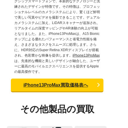
グシップスマートフォンで、革新的なテクノロジーと洗
練されたデザインが特徴です。その特徴は、プロフェッ
ショナルレベルのカメラシステムにより、驚くほど鮮明
で美しい写真やビデオを撮影できることです。デュアル
カメラシステムに加え、LiDARスキャナーが追加され、
リアルタイムの深度マッピングやAR体験の向上が可能
となりました。また、iPhone13ProMaxは、A15 Bionic
チップによる優れたパフォーマンスと省電力性能を備
え、さまざまなタスクをスムーズに処理します。さら
に、HDR対応のSuper Retina XDRディスプレイが搭載
され、色彩豊かな映像を提供します。
iPhone13ProMax
は、先進的な機能と美しいデザインが融合した、ユーザ
ーに最高のモバイルエクスペリエンスを提供するApple
の最高傑作です。
iPhone13ProMax買取価格表へ
その他製品の買取