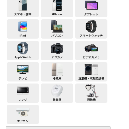
スマホ・携帯
iPhone
タブレット
iPad
パソコン
スマートウォッチ
AppleWatch
デジカメ
ビデオカメラ
テレビ
冷蔵庫
洗濯機・衣類乾燥機
レンジ
炊飯器
掃除機
エアコン