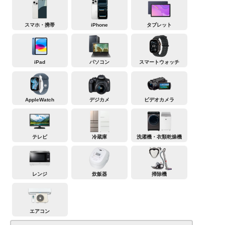
スマホ・携帯
iPhone
タブレット
iPad
パソコン
スマートウォッチ
AppleWatch
デジカメ
ビデオカメラ
テレビ
冷蔵庫
洗濯機・衣類乾燥機
レンジ
炊飯器
掃除機
エアコン