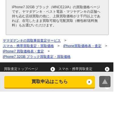
iPhone7 32GB ブラック（MNCE2J/A）の買取価格ページ
です。ヤマダデンキ・ベスト電器・マツヤデンキの店舗へ
持ち込む店頭買取の他に、上限買取価格が２千円以上であ
れば、在宅したまま買取可能な宅配買取（梱包材/送料無
料）もお選びいただけます。
ヤマダデンキの買取事前査定サービス
>
スマホ・携帯買取査定・買取価格
>
iPhone買取価格表・査定
>
iPhone7 買取価格表・査定
>
iPhone7 32GB ブラック買取査定・買取価格
買取査定トップページ
スマホ・携帯買取査定
タブレット買取査定
パソコン買取査定
買取申込はこちら
スマートウォッチ買取査定
デジカメ買取査定
ビデオカメラ買取査定
テレビ買取査定
洗濯機・衣類乾燥機買取査
冷蔵庫買取査定
定
レンジ買取査定
炊飯器買取査定