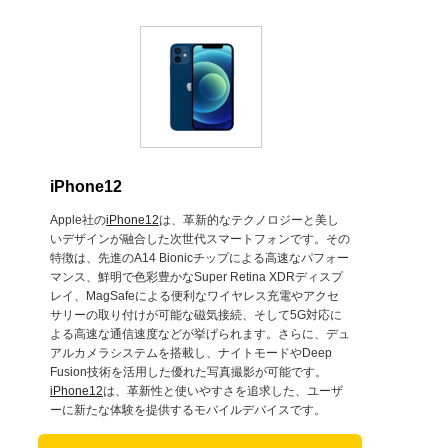
iPhone12
Apple社の
iPhone12
は、革新的なテクノロジーと美し
いデザインが融合した次世代スマートフォンです。その
特徴は、先進のA14 Bionicチップによる高速なパフォー
マンス、鮮明で色彩豊かなSuper Retina XDRディスプ
レイ、MagSafeによる便利なワイヤレス充電やアクセ
サリーの取り付けが可能な磁気接続、そして5G対応に
よる高速な通信速度などが挙げられます。さらに、デュ
アルカメラシステムを搭載し、ナイトモードやDeep
Fusion技術を活用した優れた写真撮影が可能です。
iPhone12
は、革新性と使いやすさを追求した、ユーザ
ーに新たな体験を提供するモバイルデバイスです。