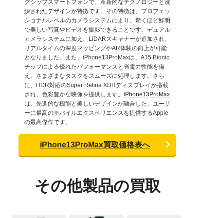
グシップスマートフォンで、革新的なテクノロジーと洗
練されたデザインが特徴です。その特徴は、プロフェッ
ショナルレベルのカメラシステムにより、驚くほど鮮明
で美しい写真やビデオを撮影できることです。デュアル
カメラシステムに加え、LiDARスキャナーが追加され、
リアルタイムの深度マッピングやAR体験の向上が可能
となりました。また、iPhone13ProMaxは、A15 Bionic
チップによる優れたパフォーマンスと省電力性能を備
え、さまざまなタスクをスムーズに処理します。さら
に、HDR対応のSuper Retina XDRディスプレイが搭載
され、色彩豊かな映像を提供します。
iPhone13ProMax
は、先進的な機能と美しいデザインが融合した、ユーザ
ーに最高のモバイルエクスペリエンスを提供するApple
の最高傑作です。
iPhone13ProMax買取価格表へ
その他製品の買取