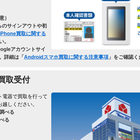
意）
dからのサインアウトや初
iPhone買取に関する
い。
oogleアカウントサイ
。詳細は「
Androidスマホ買取に関する注意事項
」をご確認く
買取受付
ト電器で買取を行って
お越しください。
調べる
べる