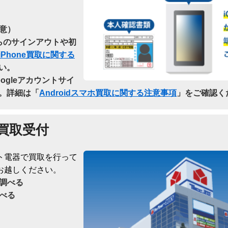
意）
dからのサインアウトや初
iPhone買取に関する
い。
oogleアカウントサイ
。詳細は「
Androidスマホ買取に関する注意事項
」をご確認く
買取受付
ト電器で買取を行って
お越しください。
調べる
べる