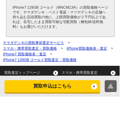
iPhone7 128GB ゴールド（MNCM2J/A）の買取価格ページ
です。ヤマダデンキ・ベスト電器・マツヤデンキの店舗へ
持ち込む店頭買取の他に、上限買取価格が２千円以上であ
れば、在宅したまま買取可能な宅配買取（梱包材/送料無
料）もお選びいただけます。
ヤマダデンキの買取事前査定サービス
>
スマホ・携帯買取査定・買取価格
>
iPhone買取価格表・査定
>
iPhone7 買取価格表・査定
>
iPhone7 128GB ゴールド買取査定・買取価格
買取査定トップページ
スマホ・携帯買取査定
タブレット買取査定
パソコン買取査定
買取申込はこちら
スマートウォッチ買取査定
デジカメ買取査定
ビデオカメラ買取査定
テレビ買取査定
洗濯機・衣類乾燥機買取査
冷蔵庫買取査定
定
レンジ買取査定
炊飯器買取査定