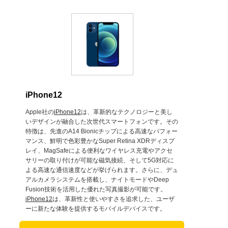
iPhone12
Apple社の
iPhone12
は、革新的なテクノロジーと美し
いデザインが融合した次世代スマートフォンです。その
特徴は、先進のA14 Bionicチップによる高速なパフォー
マンス、鮮明で色彩豊かなSuper Retina XDRディスプ
レイ、MagSafeによる便利なワイヤレス充電やアクセ
サリーの取り付けが可能な磁気接続、そして5G対応に
よる高速な通信速度などが挙げられます。さらに、デュ
アルカメラシステムを搭載し、ナイトモードやDeep
Fusion技術を活用した優れた写真撮影が可能です。
iPhone12
は、革新性と使いやすさを追求した、ユーザ
ーに新たな体験を提供するモバイルデバイスです。