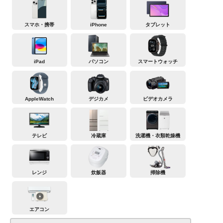
スマホ・携帯
iPhone
タブレット
iPad
パソコン
スマートウォッチ
AppleWatch
デジカメ
ビデオカメラ
テレビ
冷蔵庫
洗濯機・衣類乾燥機
レンジ
炊飯器
掃除機
エアコン