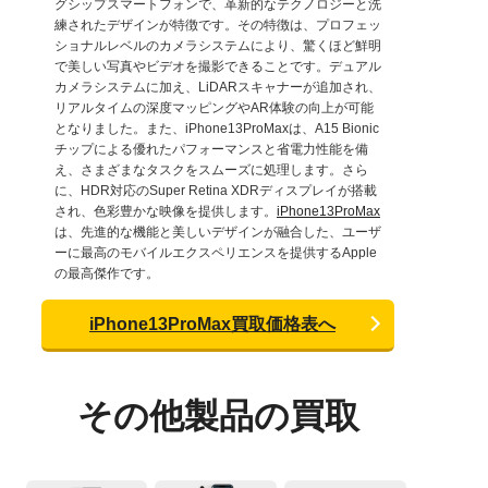
グシップスマートフォンで、革新的なテクノロジーと洗
練されたデザインが特徴です。その特徴は、プロフェッ
ショナルレベルのカメラシステムにより、驚くほど鮮明
で美しい写真やビデオを撮影できることです。デュアル
カメラシステムに加え、LiDARスキャナーが追加され、
リアルタイムの深度マッピングやAR体験の向上が可能
となりました。また、iPhone13ProMaxは、A15 Bionic
チップによる優れたパフォーマンスと省電力性能を備
え、さまざまなタスクをスムーズに処理します。さら
に、HDR対応のSuper Retina XDRディスプレイが搭載
され、色彩豊かな映像を提供します。
iPhone13ProMax
は、先進的な機能と美しいデザインが融合した、ユーザ
ーに最高のモバイルエクスペリエンスを提供するApple
の最高傑作です。
iPhone13ProMax買取価格表へ
その他製品の買取