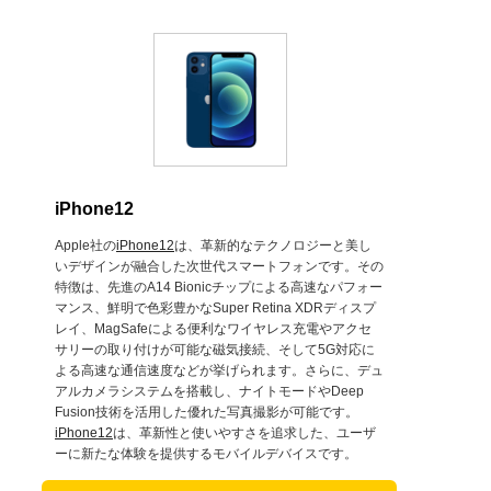
iPhone12
Apple社の
iPhone12
は、革新的なテクノロジーと美し
いデザインが融合した次世代スマートフォンです。その
特徴は、先進のA14 Bionicチップによる高速なパフォー
マンス、鮮明で色彩豊かなSuper Retina XDRディスプ
レイ、MagSafeによる便利なワイヤレス充電やアクセ
サリーの取り付けが可能な磁気接続、そして5G対応に
よる高速な通信速度などが挙げられます。さらに、デュ
アルカメラシステムを搭載し、ナイトモードやDeep
Fusion技術を活用した優れた写真撮影が可能です。
iPhone12
は、革新性と使いやすさを追求した、ユーザ
ーに新たな体験を提供するモバイルデバイスです。