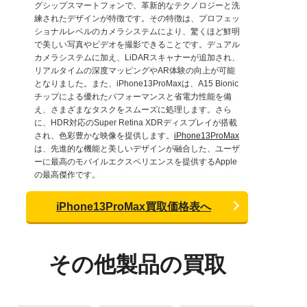
グシップスマートフォンで、革新的なテクノロジーと洗
練されたデザインが特徴です。その特徴は、プロフェッ
ショナルレベルのカメラシステムにより、驚くほど鮮明
で美しい写真やビデオを撮影できることです。デュアル
カメラシステムに加え、LiDARスキャナーが追加され、
リアルタイムの深度マッピングやAR体験の向上が可能
となりました。また、iPhone13ProMaxは、A15 Bionic
チップによる優れたパフォーマンスと省電力性能を備
え、さまざまなタスクをスムーズに処理します。さら
に、HDR対応のSuper Retina XDRディスプレイが搭載
され、色彩豊かな映像を提供します。
iPhone13ProMax
は、先進的な機能と美しいデザインが融合した、ユーザ
ーに最高のモバイルエクスペリエンスを提供するApple
の最高傑作です。
iPhone13ProMax買取価格表へ
その他製品の買取