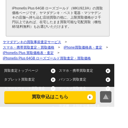
iPhone6s Plus 64GB ローズゴールド（MKU92J/A）の買取
価格ページです。ヤマダデンキ・ベスト電器・マツヤデン
キの店舗へ持ち込む店頭買取の他に、上限買取価格が２千
円以上であれば、在宅したまま買取可能な宅配買取（梱包
材/送料無料）もお選びいただけます。
ヤマダデンキの買取事前査定サービス
>
スマホ・携帯買取査定・買取価格
>
iPhone買取価格表・査定
>
iPhone6s Plus 買取価格表・査定
>
iPhone6s Plus 64GB ローズゴールド買取査定・買取価格
買取査定トップページ
スマホ・携帯買取査定
タブレット買取査定
パソコン買取査定
スマートウォッチ買取査定
デジカメ買取査定
買取申込はこちら
ビデオカメラ買取査定
テレビ買取査定
洗濯機・衣類乾燥機買取査
冷蔵庫買取査定
定
レンジ買取査定
炊飯器買取査定