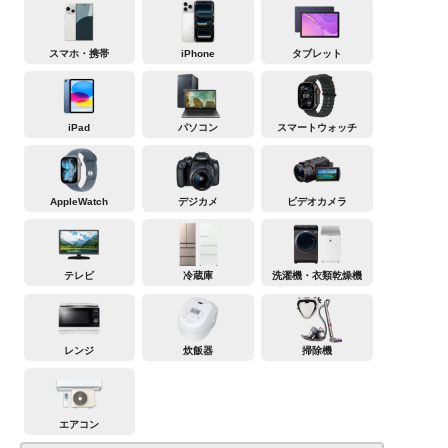
スマホ・携帯
iPhone
タブレット
iPad
パソコン
スマートウォッチ
AppleWatch
デジカメ
ビデオカメラ
テレビ
冷蔵庫
洗濯機・衣類乾燥機
レンジ
炊飯器
掃除機
エアコン