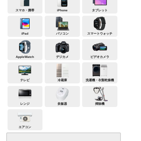
スマホ・携帯
iPhone
タブレット
iPad
パソコン
スマートウォッチ
AppleWatch
デジカメ
ビデオカメラ
テレビ
冷蔵庫
洗濯機・衣類乾燥機
レンジ
炊飯器
掃除機
エアコン