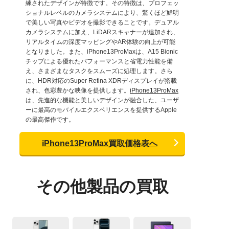
練されたデザインが特徴です。その特徴は、プロフェッ
ショナルレベルのカメラシステムにより、驚くほど鮮明
で美しい写真やビデオを撮影できることです。デュアル
カメラシステムに加え、LiDARスキャナーが追加され、
リアルタイムの深度マッピングやAR体験の向上が可能
となりました。また、iPhone13ProMaxは、A15 Bionic
チップによる優れたパフォーマンスと省電力性能を備
え、さまざまなタスクをスムーズに処理します。さら
に、HDR対応のSuper Retina XDRディスプレイが搭載
され、色彩豊かな映像を提供します。
iPhone13ProMax
は、先進的な機能と美しいデザインが融合した、ユーザ
ーに最高のモバイルエクスペリエンスを提供するApple
の最高傑作です。
iPhone13ProMax買取価格表へ
その他製品の買取