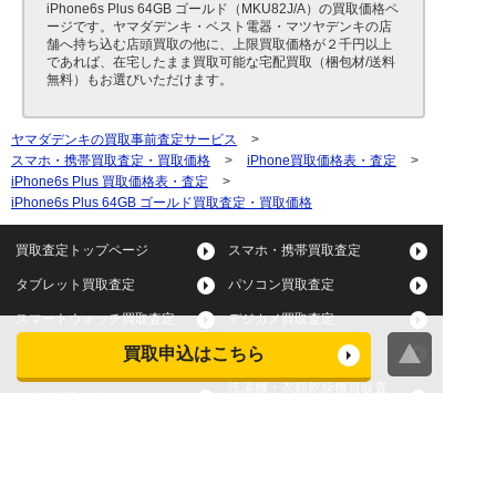
iPhone6s Plus 64GB ゴールド（MKU82J/A）の買取価格ペ
ージです。ヤマダデンキ・ベスト電器・マツヤデンキの店
舗へ持ち込む店頭買取の他に、上限買取価格が２千円以上
であれば、在宅したまま買取可能な宅配買取（梱包材/送料
無料）もお選びいただけます。
ヤマダデンキの買取事前査定サービス
>
スマホ・携帯買取査定・買取価格
>
iPhone買取価格表・査定
>
iPhone6s Plus 買取価格表・査定
>
iPhone6s Plus 64GB ゴールド買取査定・買取価格
買取査定トップページ
スマホ・携帯買取査定
タブレット買取査定
パソコン買取査定
スマートウォッチ買取査定
デジカメ買取査定
買取申込はこちら
ビデオカメラ買取査定
テレビ買取査定
洗濯機・衣類乾燥機買取査
冷蔵庫買取査定
定
レンジ買取査定
炊飯器買取査定
掃除機買取査定
エアコン買取査定