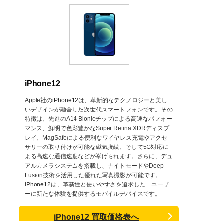
iPhone12
Apple社の
iPhone12
は、革新的なテクノロジーと美し
いデザインが融合した次世代スマートフォンです。その
特徴は、先進のA14 Bionicチップによる高速なパフォー
マンス、鮮明で色彩豊かなSuper Retina XDRディスプ
レイ、MagSafeによる便利なワイヤレス充電やアクセ
サリーの取り付けが可能な磁気接続、そして5G対応に
よる高速な通信速度などが挙げられます。さらに、デュ
アルカメラシステムを搭載し、ナイトモードやDeep
Fusion技術を活用した優れた写真撮影が可能です。
iPhone12
は、革新性と使いやすさを追求した、ユーザ
ーに新たな体験を提供するモバイルデバイスです。
iPhone12 買取価格表へ