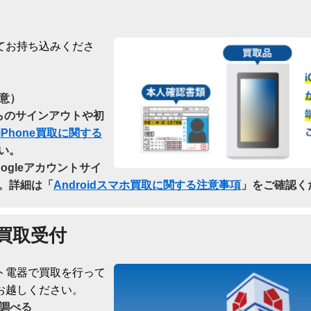
てお持ち込みくださ
意）
dからのサインアウトや初
iPhone買取に関する
い。
oogleアカウントサイ
。詳細は「
Androidスマホ買取に関する注意事項
」をご確認く
買取受付
ト電器で買取を行って
お越しください。
調べる