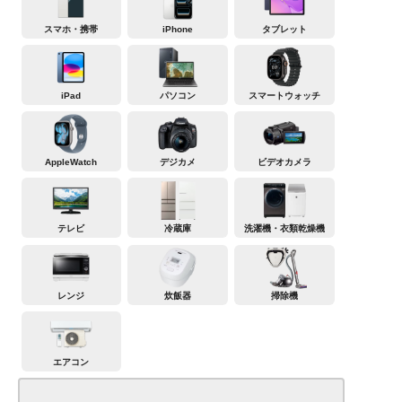
スマホ・携帯
iPhone
タブレット
iPad
パソコン
スマートウォッチ
AppleWatch
デジカメ
ビデオカメラ
テレビ
冷蔵庫
洗濯機・衣類乾燥機
レンジ
炊飯器
掃除機
エアコン