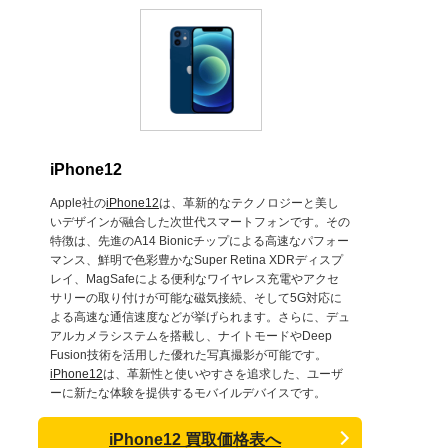
iPhone12
Apple社の
iPhone12
は、革新的なテクノロジーと美し
いデザインが融合した次世代スマートフォンです。その
特徴は、先進のA14 Bionicチップによる高速なパフォー
マンス、鮮明で色彩豊かなSuper Retina XDRディスプ
レイ、MagSafeによる便利なワイヤレス充電やアクセ
サリーの取り付けが可能な磁気接続、そして5G対応に
よる高速な通信速度などが挙げられます。さらに、デュ
アルカメラシステムを搭載し、ナイトモードやDeep
Fusion技術を活用した優れた写真撮影が可能です。
iPhone12
は、革新性と使いやすさを追求した、ユーザ
ーに新たな体験を提供するモバイルデバイスです。
iPhone12 買取価格表へ