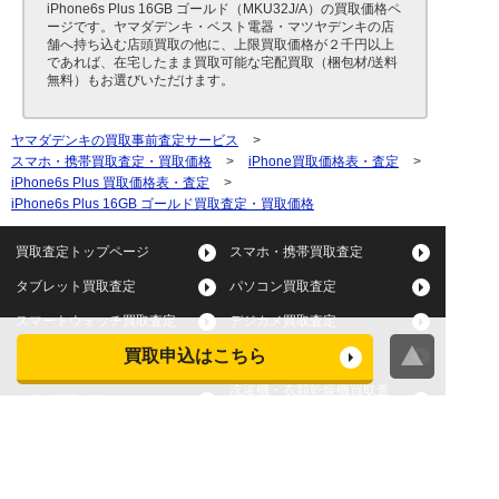
iPhone6s Plus 16GB ゴールド（MKU32J/A）の買取価格ペ
ージです。ヤマダデンキ・ベスト電器・マツヤデンキの店
舗へ持ち込む店頭買取の他に、上限買取価格が２千円以上
であれば、在宅したまま買取可能な宅配買取（梱包材/送料
無料）もお選びいただけます。
ヤマダデンキの買取事前査定サービス
>
スマホ・携帯買取査定・買取価格
>
iPhone買取価格表・査定
>
iPhone6s Plus 買取価格表・査定
>
iPhone6s Plus 16GB ゴールド買取査定・買取価格
買取査定トップページ
スマホ・携帯買取査定
タブレット買取査定
パソコン買取査定
スマートウォッチ買取査定
デジカメ買取査定
買取申込はこちら
ビデオカメラ買取査定
テレビ買取査定
洗濯機・衣類乾燥機買取査
冷蔵庫買取査定
定
レンジ買取査定
炊飯器買取査定
掃除機買取査定
エアコン買取査定