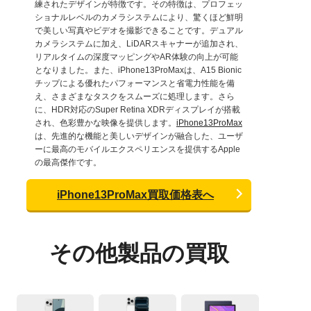
練されたデザインが特徴です。その特徴は、プロフェッ
ショナルレベルのカメラシステムにより、驚くほど鮮明
で美しい写真やビデオを撮影できることです。デュアル
カメラシステムに加え、LiDARスキャナーが追加され、
リアルタイムの深度マッピングやAR体験の向上が可能
となりました。また、iPhone13ProMaxは、A15 Bionic
チップによる優れたパフォーマンスと省電力性能を備
え、さまざまなタスクをスムーズに処理します。さら
に、HDR対応のSuper Retina XDRディスプレイが搭載
され、色彩豊かな映像を提供します。
iPhone13ProMax
は、先進的な機能と美しいデザインが融合した、ユーザ
ーに最高のモバイルエクスペリエンスを提供するApple
の最高傑作です。
iPhone13ProMax買取価格表へ
その他製品の買取