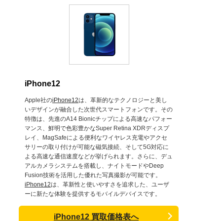
iPhone12
Apple社の
iPhone12
は、革新的なテクノロジーと美し
いデザインが融合した次世代スマートフォンです。その
特徴は、先進のA14 Bionicチップによる高速なパフォー
マンス、鮮明で色彩豊かなSuper Retina XDRディスプ
レイ、MagSafeによる便利なワイヤレス充電やアクセ
サリーの取り付けが可能な磁気接続、そして5G対応に
よる高速な通信速度などが挙げられます。さらに、デュ
アルカメラシステムを搭載し、ナイトモードやDeep
Fusion技術を活用した優れた写真撮影が可能です。
iPhone12
は、革新性と使いやすさを追求した、ユーザ
ーに新たな体験を提供するモバイルデバイスです。
iPhone12 買取価格表へ