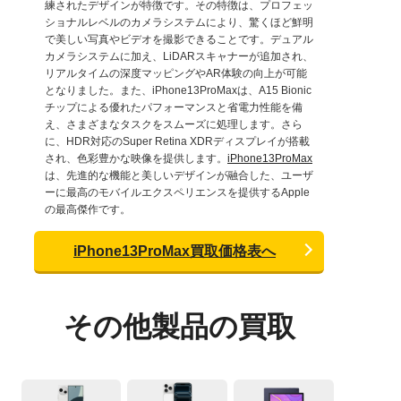
練されたデザインが特徴です。その特徴は、プロフェッ
ショナルレベルのカメラシステムにより、驚くほど鮮明
で美しい写真やビデオを撮影できることです。デュアル
カメラシステムに加え、LiDARスキャナーが追加され、
リアルタイムの深度マッピングやAR体験の向上が可能
となりました。また、iPhone13ProMaxは、A15 Bionic
チップによる優れたパフォーマンスと省電力性能を備
え、さまざまなタスクをスムーズに処理します。さら
に、HDR対応のSuper Retina XDRディスプレイが搭載
され、色彩豊かな映像を提供します。
iPhone13ProMax
は、先進的な機能と美しいデザインが融合した、ユーザ
ーに最高のモバイルエクスペリエンスを提供するApple
の最高傑作です。
iPhone13ProMax買取価格表へ
その他製品の買取