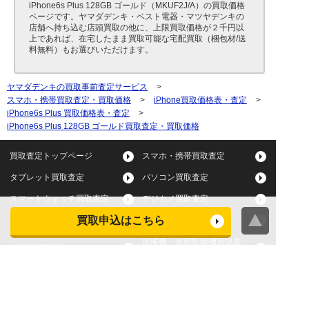
iPhone6s Plus 128GB ゴールド（MKUF2J/A）の買取価格
ページです。ヤマダデンキ・ベスト電器・マツヤデンキの
店舗へ持ち込む店頭買取の他に、上限買取価格が２千円以
上であれば、在宅したまま買取可能な宅配買取（梱包材/送
料無料）もお選びいただけます。
ヤマダデンキの買取事前査定サービス
>
スマホ・携帯買取査定・買取価格
>
iPhone買取価格表・査定
>
iPhone6s Plus 買取価格表・査定
>
iPhone6s Plus 128GB ゴールド買取査定・買取価格
買取査定トップページ
スマホ・携帯買取査定
タブレット買取査定
パソコン買取査定
スマートウォッチ買取査定
デジカメ買取査定
買取申込はこちら
ビデオカメラ買取査定
テレビ買取査定
洗濯機・衣類乾燥機買取査
冷蔵庫買取査定
定
レンジ買取査定
炊飯器買取査定
掃除機買取査定
エアコン買取査定