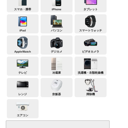
スマホ・携帯
iPhone
タブレット
iPad
パソコン
スマートウォッチ
AppleWatch
デジカメ
ビデオカメラ
テレビ
冷蔵庫
洗濯機・衣類乾燥機
レンジ
炊飯器
掃除機
エアコン