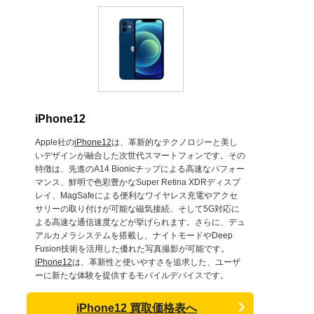
iPhone12
Apple社の
iPhone12
は、革新的なテクノロジーと美し
いデザインが融合した次世代スマートフォンです。その
特徴は、先進のA14 Bionicチップによる高速なパフォー
マンス、鮮明で色彩豊かなSuper Retina XDRディスプ
レイ、MagSafeによる便利なワイヤレス充電やアクセ
サリーの取り付けが可能な磁気接続、そして5G対応に
よる高速な通信速度などが挙げられます。さらに、デュ
アルカメラシステムを搭載し、ナイトモードやDeep
Fusion技術を活用した優れた写真撮影が可能です。
iPhone12
は、革新性と使いやすさを追求した、ユーザ
ーに新たな体験を提供するモバイルデバイスです。
iPhone12 買取価格表へ