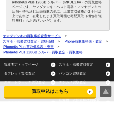
iPhone6s Plus 128GB シルバー（MKUE2J/A）の買取価格
ページです。ヤマダデンキ・ベスト電器・マツヤデンキの
店舗へ持ち込む店頭買取の他に、上限買取価格が２千円以
上であれば、在宅したまま買取可能な宅配買取（梱包材/送
料無料）もお選びいただけます。
ヤマダデンキの買取事前査定サービス
>
スマホ・携帯買取査定・買取価格
>
iPhone買取価格表・査定
>
iPhone6s Plus 買取価格表・査定
>
iPhone6s Plus 128GB シルバー買取査定・買取価格
買取査定トップページ
スマホ・携帯買取査定
タブレット買取査定
パソコン買取査定
スマートウォッチ買取査定
デジカメ買取査定
買取申込はこちら
ビデオカメラ買取査定
テレビ買取査定
洗濯機・衣類乾燥機買取査
冷蔵庫買取査定
定
レンジ買取査定
炊飯器買取査定
掃除機買取査定
エアコン買取査定