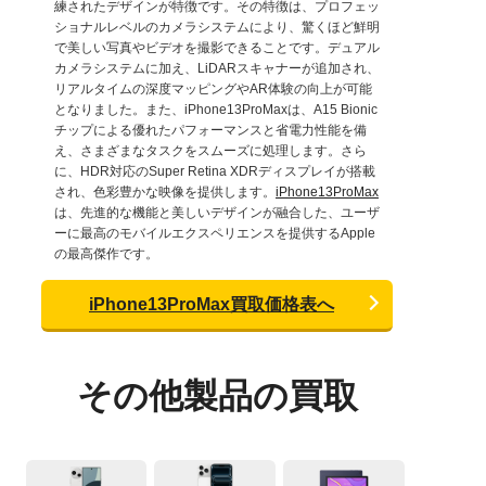
練されたデザインが特徴です。その特徴は、プロフェッ
ショナルレベルのカメラシステムにより、驚くほど鮮明
で美しい写真やビデオを撮影できることです。デュアル
カメラシステムに加え、LiDARスキャナーが追加され、
リアルタイムの深度マッピングやAR体験の向上が可能
となりました。また、iPhone13ProMaxは、A15 Bionic
チップによる優れたパフォーマンスと省電力性能を備
え、さまざまなタスクをスムーズに処理します。さら
に、HDR対応のSuper Retina XDRディスプレイが搭載
され、色彩豊かな映像を提供します。
iPhone13ProMax
は、先進的な機能と美しいデザインが融合した、ユーザ
ーに最高のモバイルエクスペリエンスを提供するApple
の最高傑作です。
iPhone13ProMax買取価格表へ
その他製品の買取