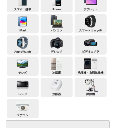
スマホ・携帯
iPhone
タブレット
iPad
パソコン
スマートウォッチ
AppleWatch
デジカメ
ビデオカメラ
テレビ
冷蔵庫
洗濯機・衣類乾燥機
レンジ
炊飯器
掃除機
エアコン