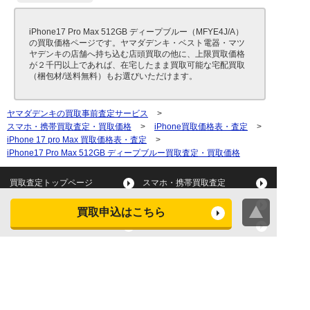
iPhone17 Pro Max 512GB ディープブルー（MFYE4J/A）
の買取価格ページです。ヤマダデンキ・ベスト電器・マツ
ヤデンキの店舗へ持ち込む店頭買取の他に、上限買取価格
が２千円以上であれば、在宅したまま買取可能な宅配買取
（梱包材/送料無料）もお選びいただけます。
ヤマダデンキの買取事前査定サービス
>
スマホ・携帯買取査定・買取価格
>
iPhone買取価格表・査定
>
iPhone 17 pro Max 買取価格表・査定
>
iPhone17 Pro Max 512GB ディープブルー買取査定・買取価格
買取査定トップページ
スマホ・携帯買取査定
タブレット買取査定
パソコン買取査定
買取申込はこちら
スマートウォッチ買取査定
デジカメ買取査定
ビデオカメラ買取査定
テレビ買取査定
洗濯機・衣類乾燥機買取査
冷蔵庫買取査定
定
レンジ買取査定
炊飯器買取査定