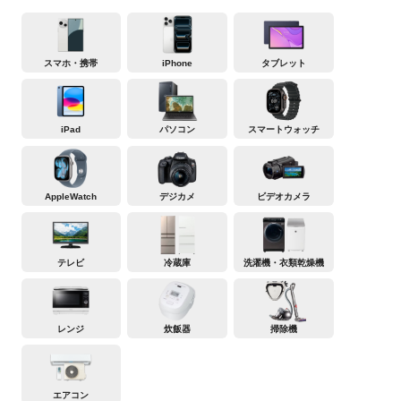
スマホ・携帯
iPhone
タブレット
iPad
パソコン
スマートウォッチ
AppleWatch
デジカメ
ビデオカメラ
テレビ
冷蔵庫
洗濯機・衣類乾燥機
レンジ
炊飯器
掃除機
エアコン