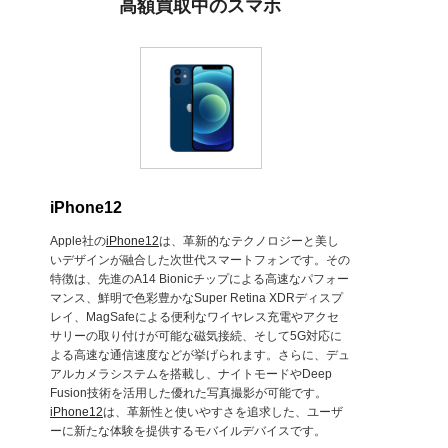
高額買取中のスマホ
iPhone12
Apple社の
iPhone12
は、革新的なテクノロジーと美し
いデザインが融合した次世代スマートフォンです。その
特徴は、先進のA14 Bionicチップによる高速なパフォー
マンス、鮮明で色彩豊かなSuper Retina XDRディスプ
レイ、MagSafeによる便利なワイヤレス充電やアクセ
サリーの取り付けが可能な磁気接続、そして5G対応に
よる高速な通信速度などが挙げられます。さらに、デュ
アルカメラシステムを搭載し、ナイトモードやDeep
Fusion技術を活用した優れた写真撮影が可能です。
iPhone12
は、革新性と使いやすさを追求した、ユーザ
ーに新たな体験を提供するモバイルデバイスです。