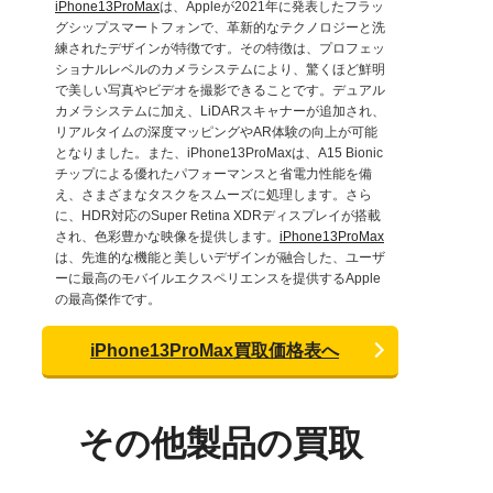
iPhone13ProMax
は、Appleが2021年に発表したフラッ
グシップスマートフォンで、革新的なテクノロジーと洗
練されたデザインが特徴です。その特徴は、プロフェッ
ショナルレベルのカメラシステムにより、驚くほど鮮明
で美しい写真やビデオを撮影できることです。デュアル
カメラシステムに加え、LiDARスキャナーが追加され、
リアルタイムの深度マッピングやAR体験の向上が可能
となりました。また、iPhone13ProMaxは、A15 Bionic
チップによる優れたパフォーマンスと省電力性能を備
え、さまざまなタスクをスムーズに処理します。さら
に、HDR対応のSuper Retina XDRディスプレイが搭載
され、色彩豊かな映像を提供します。
iPhone13ProMax
は、先進的な機能と美しいデザインが融合した、ユーザ
ーに最高のモバイルエクスペリエンスを提供するApple
の最高傑作です。
iPhone13ProMax買取価格表へ
その他製品の買取