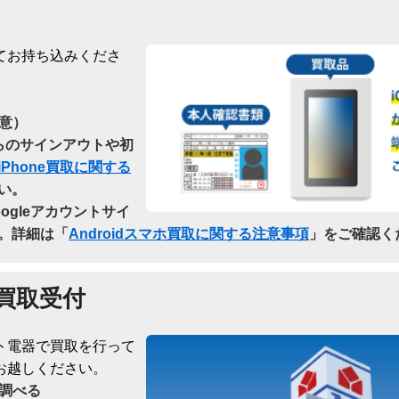
てお持ち込みくださ
意）
dからのサインアウトや初
iPhone買取に関する
い。
oogleアカウントサイ
。詳細は「
Androidスマホ買取に関する注意事項
」をご確認く
買取受付
ト電器で買取を行って
お越しください。
調べる