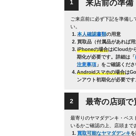
来店前の準備
ご来店前に必ず下記を準備し
い。
本人確認書類
の用意
買取品（付属品があれば用
iPhoneの場合
はiClou
期化が必要です。詳細は「
注意事項
」をご確認くださ
Androidスマホの場合
はG
ンアウト初期化が必要です
最寄の店頭で
最寄りのヤマダデンキ・ベス
いるかご確認の上、店頭まで
買取可能なヤマダデンキ
を